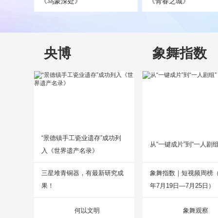
《乌蒙深处》
《青春之城》
央博
象舞指数
“景德镇手工瓷业遗存”成功列
从“一键成片”到“一人剧组
入《世界遗产名录》
三星堆青铜器，有最新研究成
象舞指数｜短视频周榜（2
果！
年7月19日—7月25日）
何以文明
象舞观察