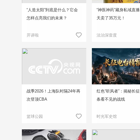
“人造太阳”到底是什么？它会
“神医神药”藏身私域直播
怎样点亮我们的未来？
天卖了35万元！
开讲啦
法治深壹度
战季2026！上海队时隔24年再
红色“听风者”：揭秘长
次登顶CBA
条看不见的战线
篮球公园
时光军史馆