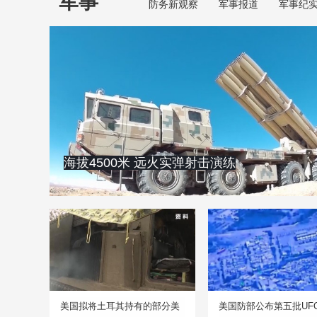
军事
防务新观察
军事报道
军事纪
海拔4500米 远火实弹射击演练
美国拟将土耳其持有的部分美
美国防部公布第五批UF