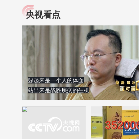
央视看点
小央视频
全民健康
央视网原创视频子品牌，
提高全民健康素养水
以更加贴近年轻人的视
助力“健康中国2030”
角，有趣、有料、有故事
略。央视网《全民健
的方式解读时代。
康》，向所有人分享
知识！
躲起来是一个人的体面
站出来是战胜疾病的生机