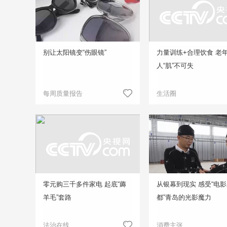
别让太阳镜变“伤眼镜”
力量训练+合理饮食 老
人“肌”不可失
每周质量报告
生活圈
零元购三千多件家电 起底“薅
从银幕到现实 感受“电
羊毛”套路
都”青岛的光影魔力
法治在线
消费主张