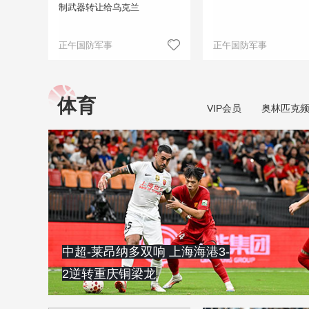
制武器转让给乌克兰
正午国防军事
正午国防军事
体育
VIP会员
奥林匹克
中超-莱昂纳多双响 上海海港3-
2逆转重庆铜梁龙