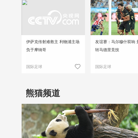
伊萨克传射难救主 利物浦主场
友谊赛：马尔穆什双响 
负于摩纳哥
转马德里竞技
国际足球
国际足球
熊猫频道