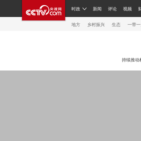
时政
新闻
评论
视频
人民领袖习近平
直播
繁体
片库
海外频道
栏目大全
联播+
iPanda
中国领
节目单
Engl
地方
乡村振兴
生态
一带一
总台春晚
网络春晚
共产党员网
秧纪录
纪
持续推动
新闻
国内
国际
评论
经济
军事
科技
人民领袖习近平
联播+
热解读
天天学习
习
视频
小央视频
小央直播
直播中国
熊猫频
现场
前线
比划
快看
蓝海中国
新兵请入
体育
直播
竞猜
2026年世界杯
2026年冬奥
VIP会员
CCTV奥林匹克频道
生活体育大会
体