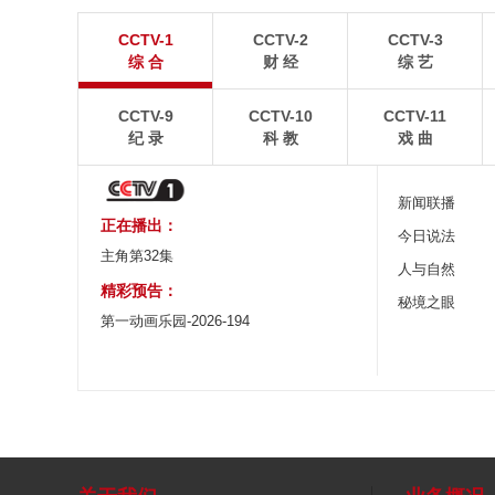
广西昭平: 高山秋茶采摘忙
杭台高铁温玉段
CCTV-1
CCTV-2
CCTV-3
晨光洒在茶园，连绵起伏的茶山云雾缭绕，茶农采摘
杭台高铁温玉段途经台
综 合
财 经
综 艺
秋茶，绘就一幅秀美的茶乡画卷。
约37公里，设计时速3
CCTV-9
CCTV-10
CCTV-11
纪 录
科 教
戏 曲
新闻联播
正在播出：
今日说法
主角第32集
人与自然
精彩预告：
秘境之眼
第一动画乐园-2026-194