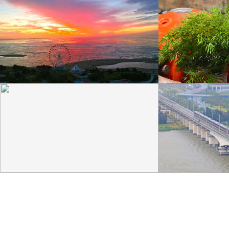
山东威海：桑沟湾彩霞满天
江苏南通：大熊猫
8月10日晨曦，山东威海，荣成市桑沟湾海滨呈现火
8月9日，江苏南通，
烧云、彩霞满天美景。
猫“星辉”举办10岁生日