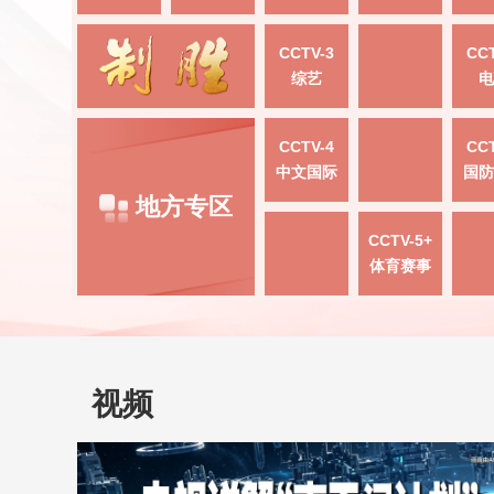
CCTV-3
CCT
综艺
电
CCTV-4
CCT
中文国际
国防
地方专区
CCTV-5+
体育赛事
视频