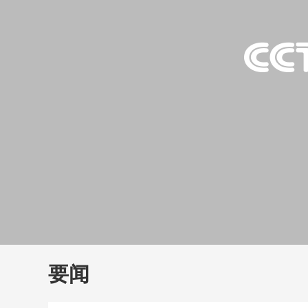
财经
教育
乡村振兴
生态环境
一带一路
大国智造
大国展会
大国保险
云顶对话
云
CCTV.节目官网
直播
节目单
栏目
片库
要闻