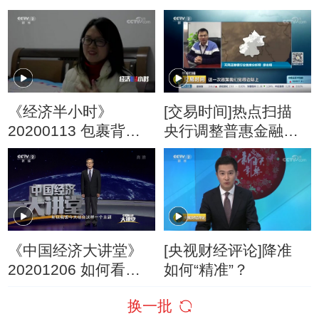
沿海行——浙江洞
夜市全攻略：千年瓯
头：生态的海 生财的
味在温州
海
《经济半小时》
[交易时间]热点扫描
20200113 包裹背后
央行调整普惠金融定
的“追梦人”
向降准考核标准
《中国经济大讲堂》
[央视财经评论]降准
20201206 如何看待
如何“精准”？
资本市场新格局？
换一批