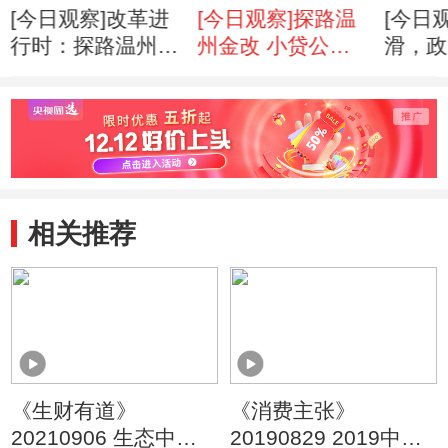
[今日观察]改革进
[今日观察]探路温
[今日
行时：探路温州金
州金改 小贷公司
滑，政
融改革 村镇银行
何时能圆银行梦？
脸？
离真正的银行有多
（20120417）
（201
远？
（20120418）
相关推荐
《生财有道》
《消费主张》
20210906 生态中国
20190829 2019中国