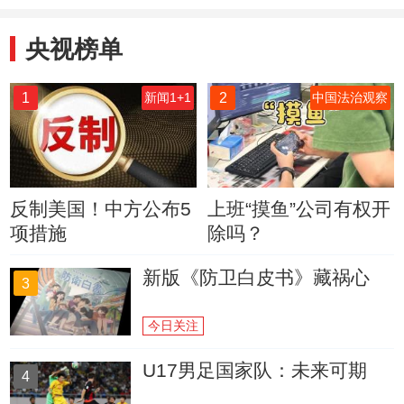
央视榜单
1
2
新闻1+1
中国法治观察
反制美国！中方公布5
上班“摸鱼”公司有权开
项措施
除吗？
新版《防卫白皮书》藏祸心
3
今日关注
U17男足国家队：未来可期
4