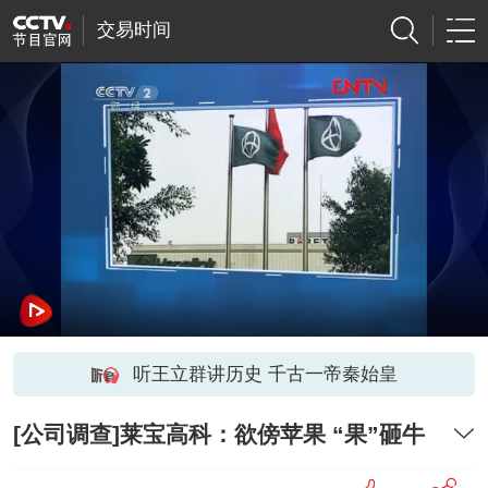
交易时间
听王立群讲历史 千古一帝秦始皇
[公司调查]莱宝高科：欲傍苹果 “果”砸牛