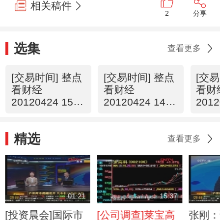
相关稿件
2
分享
选集
查看更多
[交易时间] 整点
[交易时间] 整点
[交易
看财经
看财经
看财
20120424 15：
20120424 14：
2012
00
00
00
精选
查看更多
01:21
15:37
[投资晨会]国际市
[公司调查]莱宝高
张刚：