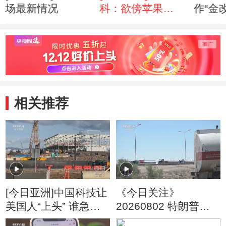
场最新情况
科：欲傍苹果
作“金
“果”砸牛
相关推荐
[今日亚洲]中国科技让
《今日关注》
美国人“上头” 谁急
20260802 特朗普叫
了？
停“最大规模”打击 伊