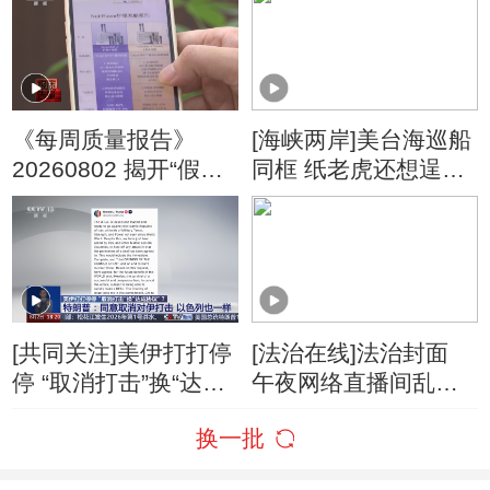
朗称摧毁美军F-35战
机
《每周质量报告》
[海峡两岸]美台海巡船
20260802 揭开“假洋
同框 纸老虎还想逞
牌”的真面目
威？
[共同关注]美伊打打停
[法治在线]法治封面
停 “取消打击”换“达成
午夜网络直播间乱象
协议”？特朗普：同意
调查
换一批
取消对伊打击 以色列
也一样