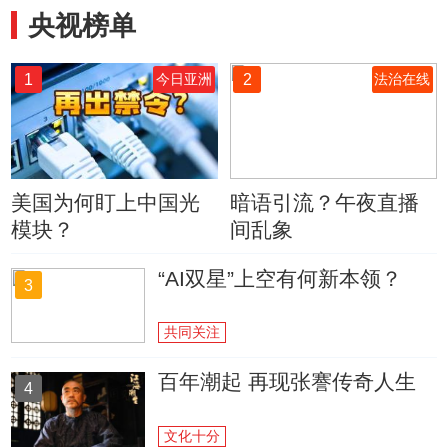
央视榜单
1
2
今日亚洲
法治在线
美国为何盯上中国光
暗语引流？午夜直播
模块？
间乱象
“AI双星”上空有何新本领？
3
共同关注
百年潮起 再现张謇传奇人生
4
文化十分