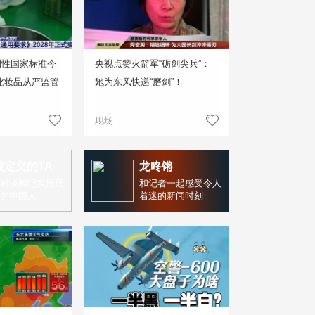
制性国家标准今
央视点赞火箭军“砺剑尖兵”：
化妆品从严监管
她为东风快递“磨剑”！
现场
被定义的TA
龙咚锵
对谈和纪实展现
和记者一起感受令人
的中国人
着迷的新闻时刻