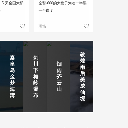
 5 天全国大部
空警-600的大盘子为啥一半黑
热
一半白？
现场
敦
秦
剑
煌
皇
川
烟
雨
岛
下
雨
后
金
梅
齐
美
梦
岭
云
成
海
瀑
山
仙
湾
布
境