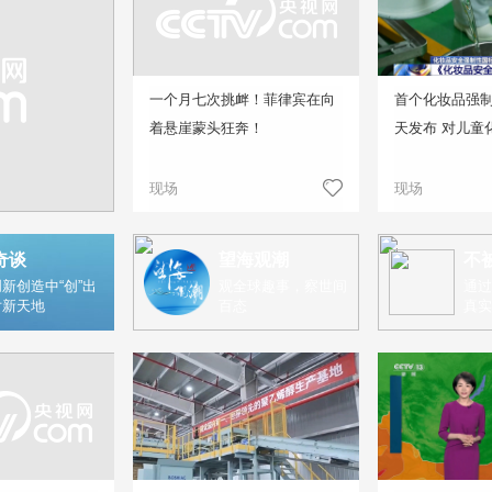
一个月七次挑衅！菲律宾在向
首个化妆品强
着悬崖蒙头狂奔！
天发布 对儿童
现场
现场
奇谈
望海观潮
不
新创造中“创”出
观全球趣事，察世间
通过
片新天地
百态
真实