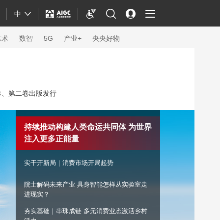
中
艺术
数智
5G
产业+
央央好物
卷、第二卷出版发行
持续推动构建人类命运共同体 为世界注入更
多正能量
实干开新局｜消费市场开局起势
院士解码未来产业 具身智能怎样从实验室走
体育
进现实？
夯实基础｜串珠成链 多元消费业态激活乡村