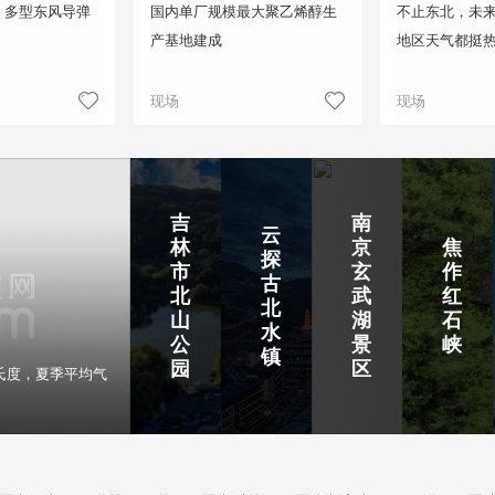
！多型东风导弹
国内单厂规模最大聚乙烯醇生
不止东北，未来
产基地建成
地区天气都挺
现场
现场
吉
南
云
林
京
焦
探
市
玄
作
古
北
武
红
北
山
湖
石
水
公
景
峡
镇
园
区
氏度，夏季平均气