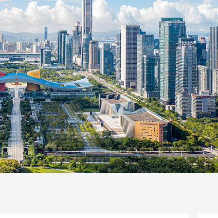
一路
央博
非遗
文化
旅游
科普
健康
乐龄
阅读
话
云起
超级工厂
智敬中国
全民健康
颜选攻略
海洋
片库
热播榜
总台企业白名单