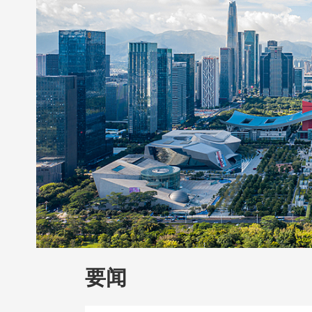
财经
教育
乡村振兴
生态环境
一带
大国智造
大国展会
大国保险
云顶对
CCTV.节目官网
直播
节目单
栏目
要闻