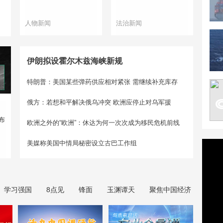
人物新闻
法治新闻
伊朗拟设霍尔木兹海峡新规
特朗普：美国某些弹药供应相对紧张 需继续补充库存
俄方：若想和平解决俄乌冲突 欧洲应停止对乌军援
布
欧洲之外的“欧洲”：休达为何一次次成为移民危机前线
美媒称美国中情局秘密设立古巴工作组
学习强国
8点见
锋面
玉渊谭天
聚焦中国经济