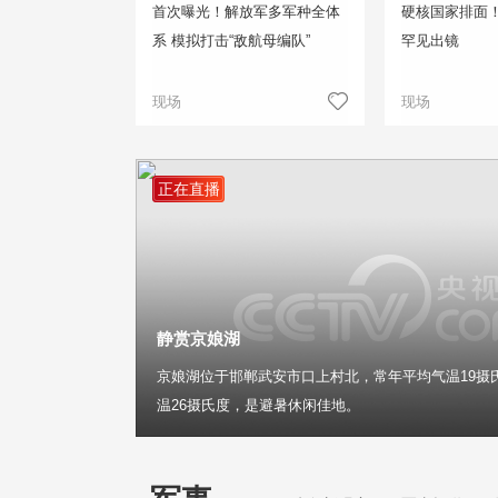
首次曝光！解放军多军种全体
硬核国家排面
系 模拟打击“敌航母编队”
罕见出镜
现场
现场
正在直播
静赏京娘湖
京娘湖位于邯郸武安市口上村北，常年平均气温19摄
温26摄氏度，是避暑休闲佳地。