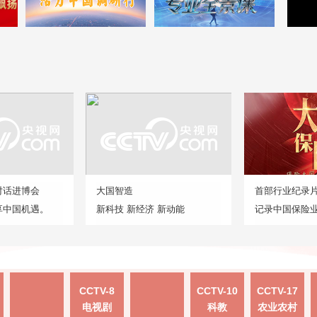
对话进博会
大国智造
首部行业纪录
享中国机遇。
新科技 新经济 新动能
记录中国保险
CCTV-8
CCTV-10
CCTV-17
电视剧
科教
农业农村