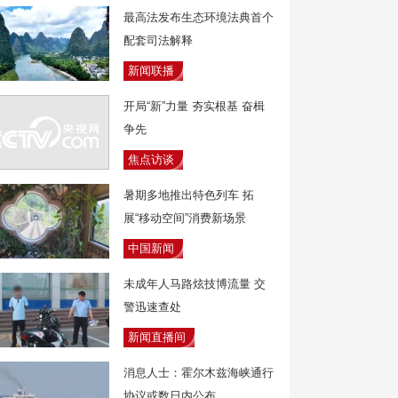
最高法发布生态环境法典首个
配套司法解释
新闻联播
开局“新”力量 夯实根基 奋楫
争先
焦点访谈
暑期多地推出特色列车 拓
展“移动空间”消费新场景
中国新闻
未成年人马路炫技博流量 交
警迅速查处
新闻直播间
消息人士：霍尔木兹海峡通行
协议或数日内公布