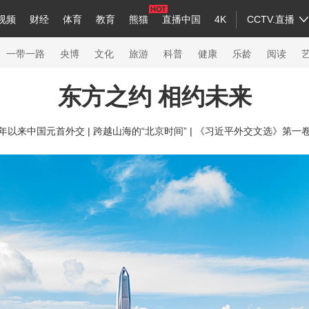
视频
财经
体育
教育
熊猫
直播中国
4K
CCTV.直播
a
中国领导人
节目单
English
听音
Монгол
央视快评
微视频
习式妙语
主持人
下载央视影音
热解读
天天学习
一带一路
央博
文化
旅游
科普
健康
乐龄
阅读
东方之约 相约未来
录
纪录片网
国家大剧院
大型活动
年以来中国元首外交 |
跨越山海的“北京时间” |
《习近平外交文选》第一
科技
法治
文娱
人物
公益
图片
习
习式妙语
央视快评
央视网评
光华锐评
锋面
熊猫频道
VR/AR
4K专区
全景新闻
新兵请入列
人生第一次
人生第二次
26年冬奥会
CBA
NBA
中超
国足
国际足球
网球
综合
会
体育江湖
文化体育
冰雪道路
足球道路