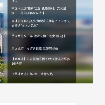
活力
艺术
汽车
数智
5G
产业+
中国入境游“圈粉”世界 免签便利、文化浸
润……外国游客纷至沓来
时尚
天气
才艺
网展
央央好物
全球首座16兆瓦张力腿浮式风电平台投运 记
者探访“海上大风车”
手握尺笔绘千年 他让文物在笔尖“活”起来
星火成炬｜友谊这篇章 路漫同相依
【乒乓球】正在视频直播：WTT横滨冠军赛
1/8决赛
《星球奇迹》第5集：冰雪火热