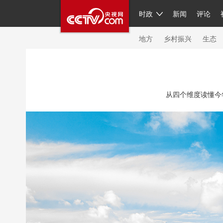
时政
新闻
评论
人民领袖习近平
直播
繁体
片库
海外频道
栏目大全
联播+
iPand
地方
乡村振兴
生态
总台春晚
网络春晚
共产党员网
秧纪
从四个维度读懂今
新闻
国内
国际
评论
经济
军事
人民领袖习近平
联播+
热解读
天天学
视频
小央视频
小央直播
直播中国
现场
前线
比划
快看
蓝海中国
体育
直播
竞猜
2026年世界杯
20
VIP会员
CCTV奥林匹克频道
生活体育大