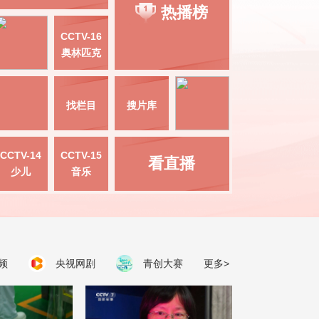
热播榜
CCTV-16
奥林匹克
找栏目
搜片库
CCTV-14
CCTV-15
看直播
少儿
音乐
频
央视网剧
青创大赛
更多>