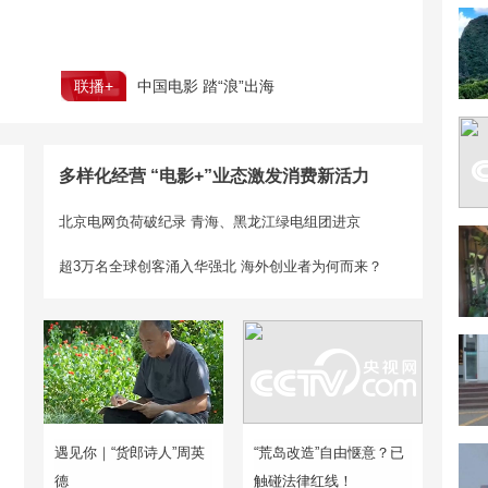
联播+
中国电影 踏“浪”出海
多样化经营 “电影+”业态激发消费新活力
北京电网负荷破纪录 青海、黑龙江绿电组团进京
超3万名全球创客涌入华强北 海外创业者为何而来？
遇见你｜“货郎诗人”周英
“荒岛改造”自由惬意？已
德
触碰法律红线！