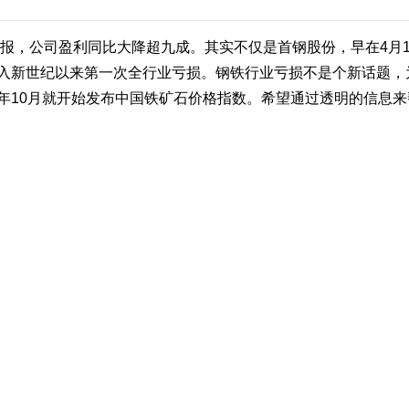
报，公司盈利同比大降超九成。其实不仅是首钢股份，早在4月1
入新世纪以来第一次全行业亏损。钢铁行业亏损不是个新话题，
年10月就开始发布中国铁矿石价格指数。希望通过透明的信息
呢？
举行了新闻发布会，公布了今年第一季度钢铁行业运行情况。
降，而且钢铁行业出现了全行业亏损。
长富说：现在我们钢铁企业一季度，我们整个企业还亏损20个
铁矿石的价格仍然还是居高不下，现行的价格在145美元左右一吨
秘书长屈秀丽指着最新发布的中国铁矿石价格指数告诉记者，
01美元，但是纵观今年以来的价格走势，进口铁矿石的价格已经从年
产部主任屈秀丽说：国产矿这条曲线相对是比较平的，并且是
炒作的还有一些的东西，相对说不太平稳，所以不像国产矿这么
6.86亿吨，铁矿石的对外依存度超过了60％，而且占据了全
时也是全球最大的铁矿石现货交易市场。
，铁矿石需求这么大，在价格一路攀升居高不下，而且价格谈