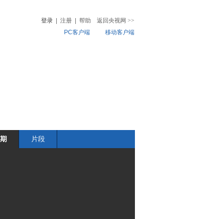
登录
|
注册
|
帮助
返回央视网
>>
PC客户端
移动客户端
音
热榜
微视频
儿
音乐
体育赛事
农业农村
期
片段