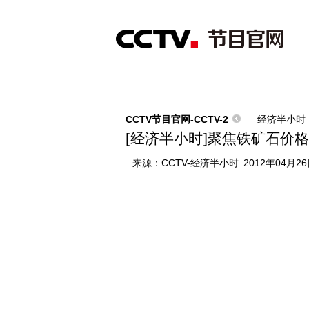
首页
直播
节目单
综合
新闻
财经
综艺
中文国际
体
CCTV节目官网-CCTV-2
经济半小时
[经济半小时]聚焦铁矿石价格指
来源：
CCTV-经济半小时
2012年04月26日