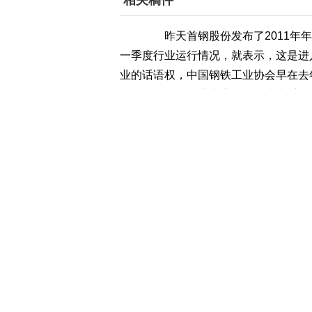
相关稿件
昨天首钢股份发布了2011年年
一季度行业运行情况，就表示，这是进
业的话语权，中国钢铁工业协会早在去
年多的时间，企业究竟有没有从中受益
4月18日，中国钢铁工业协会在北京
量有小幅的增长，但是增长速度明显下
中国钢铁工业协会副会长兼秘书长张
行业还亏损20个亿，但是这个情况下
在中国钢铁工业协会财务资产部，副
145.51美元，环比上周每吨下降1.
中国钢铁工业协会副秘书长兼财务资
大，主要是这个市场的，可能也有一些
据记者了解，2011年我国进口铁矿石
全球最大的铁矿石进口国和消费国，同
张长富告诉记者：中国这么大的市场