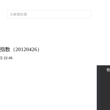
频道大全
栏目大全
片库
4K专区
听
育
电影
国防军事
电视剧
纪录
科教
戏曲
社会与法
少
数（20120426）
 22:45
往