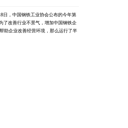
8日，中国钢铁工业协会公布的今年第
为了改善行业不景气，增加中国钢铁企
来帮助企业改善经营环境，那么运行了半
公布的数据显示，全国第一季度钢铁产
亿，三月份开始盈利，但是整个季度全
，我认为还是很高的。
目前进口铁矿石的平均到岸价格是每吨
初的133美元上涨到现在的140多美元。
往下走的，但是进口矿这块就波动比较
平稳。
球铁矿石海运贸易量的70％，中国不仅是
判方面我们一直是弱势，觉得应该作为