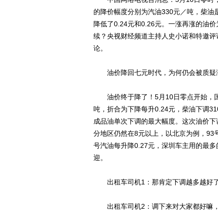
的降价幅度分别为汽油330元／吨，柴油
降低了0.24元和0.26元。一涨再涨
续？央视财经频道主持人史小诺和特邀评
论。
油价降回七元时代，为何仍会被质疑涨
油价终于降了！5月10日零点开始，国
吨，折合为下降每升0.24元，柴油下调31
成品油单次下调的最大幅度。这次油价下
分地区仍然在8元以上，以北京为例，93号
号汽油每升降0.27元，深圳车主用的最多
迎。
出租车司机1：那肯定下调越多越好了
出租车司机2：调下来对大家都好嘛，