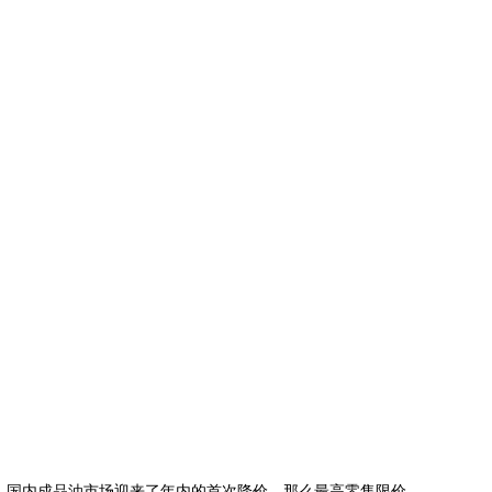
，国内成品油市场迎来了年内的首次降价，那么最高零售限价