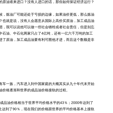
的原油谁来进口？没有人进口的话，那你如何保证经济运行？
，炼油厂可能还处于亏损的边缘，如果油价更低，那么炼油
？也就是说，没有人会愿意从国际上高价买原油，加工成品油
团，我可以说他可以做一些社会牺牲或者社会责任，但是别忘
中石油、中石化两家只占了4亿吨，还有一亿六千万吨的加工
进了原油，加工成品油要有利可图他才进，而且这个数额是非
车一族，汽车进入到中国家庭的大概其实从九十年代末开始
油价格逐渐和世界的成品油价格接轨的过程。
品油价格相当于世界平均价格水平的43％；2000年达到了
年基本上达到了90％，现在我们的价格跟世界的平均价格基本上接轨