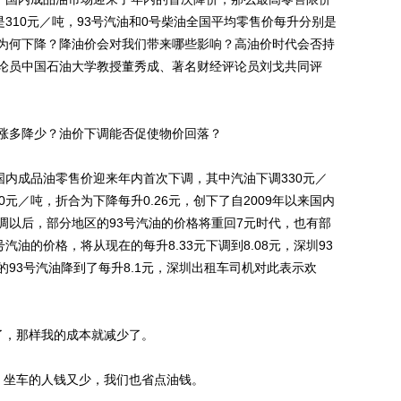
是310元／吨，93号汽油和0号柴油全国平均零售价每升分别是
的油价为何下降？降油价会对我们带来哪些影响？高油价时代会否持
论员中国石油大学教授董秀成、著名财经评论员刘戈共同评
多降少？油价下调能否促使物价回落？
内成品油零售价迎来年内首次下调，其中汽油下调330元／
0元／吨，折合为下降每升0.26元，创下了自2009年以来国内
调以后，部分地区的93号汽油的价格将重回7元时代，也有部
汽油的价格，将从现在的每升8.33元下调到8.08元，深圳93
的93号汽油降到了每升8.1元，深圳出租车司机对此表示欢
，那样我的成本就减少了。
坐车的人钱又少，我们也省点油钱。