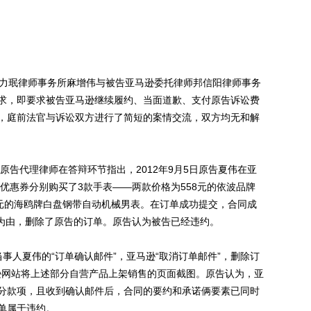
力珉律师事务所麻增伟与被告亚马逊委托律师邦信阳律师事务
求，即要求被告亚马逊继续履约、当面道歉、支付原告诉讼费
，庭前法官与诉讼双方进行了简短的案情交流，双方均无和解
告代理律师在答辩环节指出，2012年9月5日原告夏伟在亚
金优惠券分别购买了3款手表——两款价格为558元的依波品牌
0元的海鸥牌白盘钢带自动机械男表。在订单成功提交，合同成
”为由，删除了原告的订单。原告认为被告已经违约。
人夏伟的“订单确认邮件”，亚马逊“取消订单邮件”，删除订
马逊网站将上述部分自营产品上架销售的页面截图。原告认为，亚
分款项，且收到确认邮件后，合同的要约和承诺俩要素已同时
单属于违约。