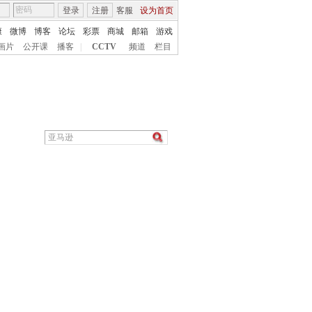
登录
注册
客服
设为首页
康
微博
博客
论坛
彩票
商城
邮箱
游戏
画片
公开课
播客
|
CCTV
频道
栏目