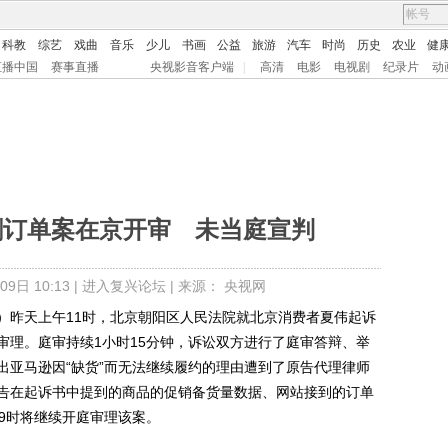
科教
综艺
戏曲
音乐
少儿
书画
公益
旅游
汽车
时尚
历史
农业
健
直播中国
赛事直播
央视影音客户端
|
高清
电影
电视剧
纪录片
动
删订单案在京开审 未当庭宣判
9日 10:13 |
进入复兴论坛
| 来源： 央视网
昨天上午11时，北京朝阳区人民法院就北京消费者夏伟起诉
审理。庭审持续1小时15分钟，诉讼双方进行了庭审答辩、举
出亚马逊因“缺货”而无法继续履约的理由遭到了原告代理律师
告在起诉书中提到的商品的促销备货量数据、网站接到的订单
9时将继续开庭审理该案。