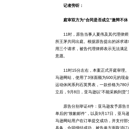
记者旁听：
庭审双方为“合同是否成立”激辩不休
11时，原告当事人夏伟及其代理律师
所王茅共同出庭。根据原告提出的诉求请
用三个请求，被告代理律师表示无法满足
意愿。
11时15分左右，本案正式开庭审理。原
马逊网站，使用了3张面额为500元的现
运动休闲系列石英男表，一款价格为78
立后，9月8日，亚马逊以“不能采购到货
原告分别举证4件：亚马逊发予原告当事
单后的“致歉邮件”，以及9月17日，亚
马逊网站用户在订单提交成功，并支付部
具备，合同缔结成功，被告单方面取消订