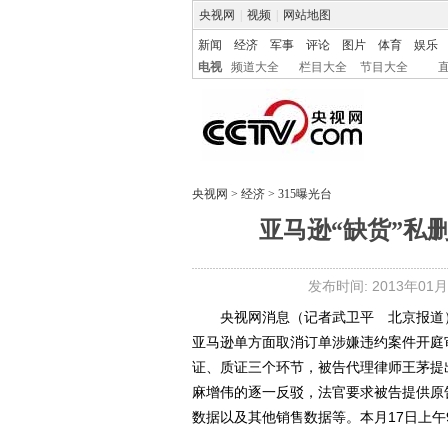
央视网
|
视频
|
网站地图
新闻
经济
军事
评论
图片
体育
娱乐
电视
频道大全
栏目大全
节目大全
央视网
>
经济
>
315曝光台
亚马逊“缺货”私
发布时间: 2013年01月0
央视网消息（记者武卫平 北京报道）
亚马逊单方面取消订单涉嫌违约案件开庭
证、质证三个环节，被告代理律师王茅提
麻增伟的逐一反驳，法官要求被告提供原
数据以及其他销售数据等。本月17日上午