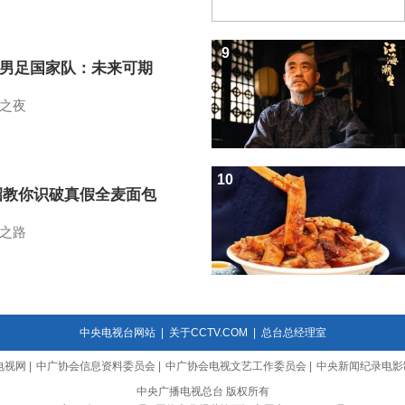
9
7男足国家队：未来可期
之夜
10
招教你识破真假全麦面包
之路
中央电视台网站
|
关于CCTV.COM
|
总台总经理室
电视网
|
中广协会信息资料委员会
|
中广协会电视文艺工作委员会
|
中央新闻纪录电影
中央广播电视总台 版权所有