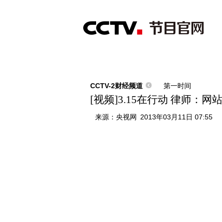
首页
直播
节目单
综合
新闻
财经
综艺
中文国际
体
CCTV-2财经频道
第一时间
[视频]3.15在行动 律师：网
来源：
央视网
2013年03月11日 07:55