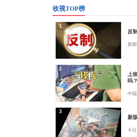
收视TOP榜
1
反
新闻
2
上
吗
中国
3
新
今日