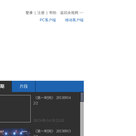
登录
|
注册
|
帮助
返回央视网
>>
PC客户端
移动客户端
音
热榜
微视频
儿
音乐
体育赛事
农业农村
期
片段
《第一时间》 20130914
2/2
2013-09-14 10:22:02
《第一时间》 20130913