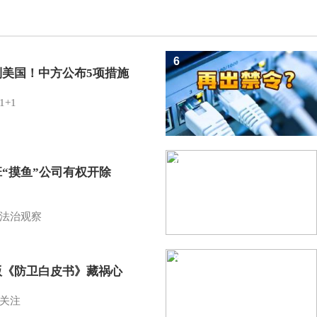
6
制美国！中方公布5项措施
1+1
7
班“摸鱼”公司有权开除
？
法治观察
8
版《防卫白皮书》藏祸心
关注