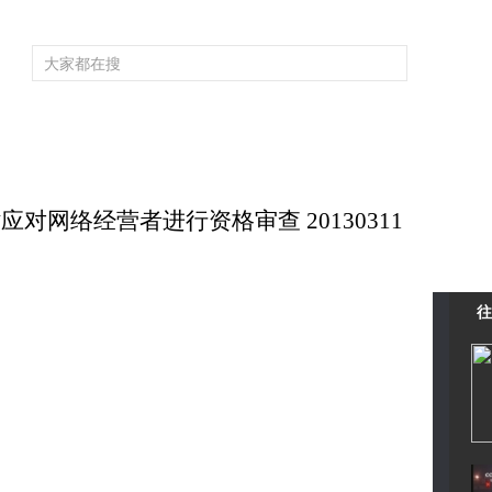
频道大全
栏目大全
片库
4K专区
听
育
电影
国防军事
电视剧
纪录
科教
戏曲
社会与法
少
站应对网络经营者进行资格审查 20130311
往