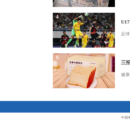
4
U1
足球
5
三
健康
中国