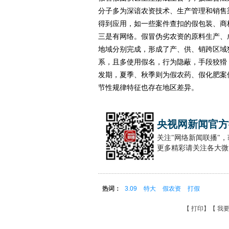
分子多为深谙农资技术、生产管理和销售渠
得到应用，如一些案件查扣的假包装、商
三是有网络。假冒伪劣农资的原料生产、
地域分别完成，形成了产、供、销跨区域
系，且多使用假名，行为隐蔽，手段狡猾
发期，夏季、秋季则为假农药、假化肥案
节性规律特征也存在地区差异。
央视网新闻官方
关注"网络新闻联播"
更多精彩请关注各大微
热词：
3.09
特大
假农资
打假
【
打印
】【
我