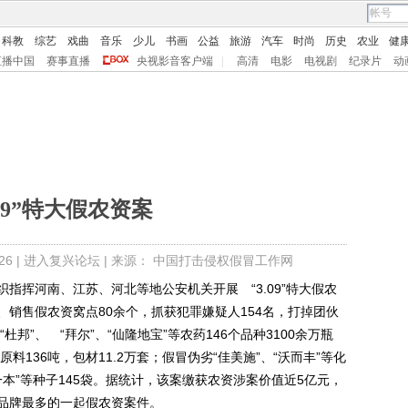
科教
综艺
戏曲
音乐
少儿
书画
公益
旅游
汽车
时尚
历史
农业
健
直播中国
赛事直播
央视影音客户端
|
高清
电影
电视剧
纪录片
动
.09”特大假农资案
6 |
进入复兴论坛
| 来源： 中国打击侵权假冒工作网
挥河南、江苏、河北等地公安机关开展 “3.09”特大假农
销售假农资窝点80余个，抓获犯罪嫌疑人154名，打掉团伙
“杜邦”、 “拜尔”、“仙隆地宝”等农药146个品种3100余万瓶
料136吨，包材11.2万套；假冒伪劣“佳美施”、“沃而丰”等化
光一本”等种子145袋。据统计，该案缴获农资涉案价值近5亿元，
品牌最多的一起假农资案件。