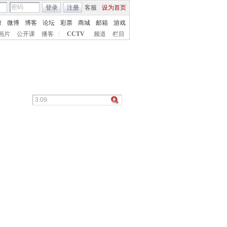
登录
注册
客服
设为首页
康
微博
博客
论坛
彩票
商城
邮箱
游戏
画片
公开课
播客
|
CCTV
频道
栏目