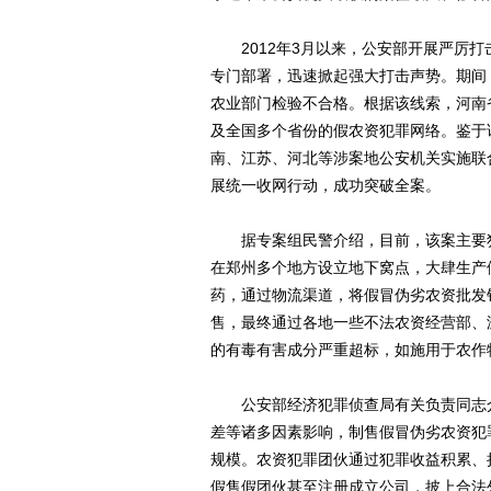
2012年3月以来，公安部开展严厉打
专门部署，迅速掀起强大打击声势。期间
农业部门检验不合格。根据该线索，河南
及全国多个省份的假农资犯罪网络。鉴于
南、江苏、河北等涉案地公安机关实施联
展统一收网行动，成功突破全案。
据专案组民警介绍，目前，该案主要犯
在郑州多个地方设立地下窝点，大肆生产假
药，通过物流渠道，将假冒伪劣农资批发
售，最终通过各地一些不法农资经营部、
的有毒有害成分严重超标，如施用于农作
公安部经济犯罪侦查局有关负责同志介
差等诸多因素影响，制售假冒伪劣农资犯
规模。农资犯罪团伙通过犯罪收益积累、
假售假团伙甚至注册成立公司，披上合法