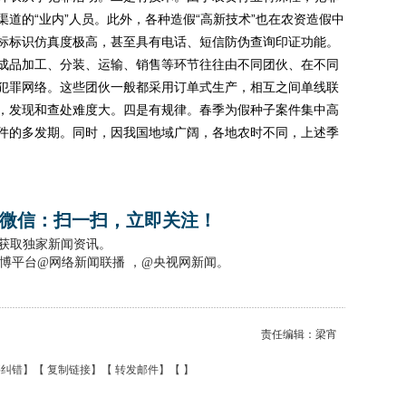
道的“业内”人员。此外，各种造假“高新技术”也在农资造假中
标标识仿真度极高，甚至具有电话、短信防伪查询印证功能。
成品加工、分装、运输、销售等环节往往由不同团伙、在不同
犯罪网络。这些团伙一般都采用订单式生产，相互之间单线联
，发现和查处难度大。四是有规律。春季为假种子案件集中高
件的多发期。同时，因我国地域广阔，各地农时不同，上述季
微信：扫一扫，立即关注！
，获取独家新闻资讯。
博平台@网络新闻联播 ，@央视网新闻。
责任编辑：梁宵
要纠错
】【
复制链接
】【
转发邮件
】【
】