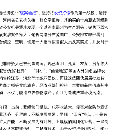
击经济犯罪“
破案会战
”，坚持将
农资打假
作为第一战役，进行
，河南省公安机关接一群众举报称，其购买的十余瓶农药经到
省公安机关逐步发现一个以河南郑州为生产源头，销售下线涉
该案涉案金额大，销售网络分布范围广，公安部立即部署河
合侦控，查明、锁定一大批制假售假人员及其窝点，并及时开
罪嫌疑人已被刑事拘留。现已查明，孔某、左某、房某等人
冒伪劣“杜邦”、 “拜尔”、“仙隆地宝”等国内外知名品牌农
销售给江苏、河北等地犯罪团伙，再经这些团伙层层批发转
游商走贩等卖给农户。经农业部门检验，本案缴获的假农药中
物，不仅可能造成农作物减产，而且将造成严重环境污染。
绍，当前，受经营门槛低、犯罪收益大、侵害对象防范意识
罪形势十分严峻，不断发展蔓延，呈现 “四有”特点：一是有
扩大产能，不断发展为有计划、上规模的集团化经营。一些制
外衣从事犯罪活动。二是有技术。由于农资行业特殊性，犯罪