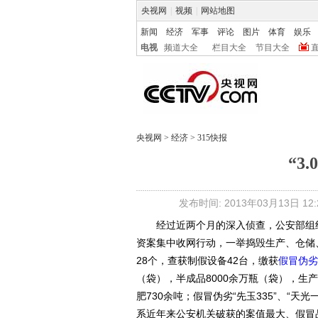
央视网
|
视频
|
网站地图
新闻
经济
军事
评论
图片
体育
娱乐
电视
频道大全
栏目大全
节目大全
央视网
>
经济
>
315快报
“3
发布时间: 2013年03月13日 12:2
经过近两个月的深入侦查，公安部组织指
资案集中收网行动，一举捣毁生产、仓储、
28个，查获制假设备42台，缴获
假冒伪劣
（袋），半成品8000余万瓶（袋），生产原
肥730余吨；假冒伪劣“先玉335”、“天
系近年来公安机关破获的案值最大、假冒