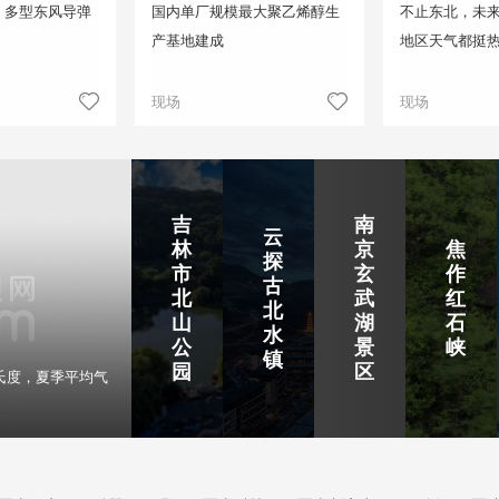
！多型东风导弹
国内单厂规模最大聚乙烯醇生
不止东北，未来
产基地建成
地区天气都挺
现场
现场
吉
南
云
林
京
焦
探
市
玄
作
古
北
武
红
北
山
湖
石
水
公
景
峡
镇
园
区
氏度，夏季平均气