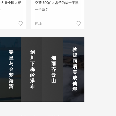
 5 天全国大部
空警-600的大盘子为啥一半黑
热
一半白？
现场
敦
秦
剑
煌
皇
川
烟
雨
岛
下
雨
后
金
梅
齐
美
梦
岭
云
成
海
瀑
山
仙
湾
布
境