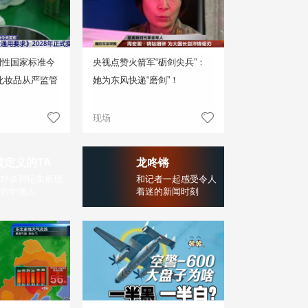
制性国家标准今
央视点赞火箭军“砺剑尖兵”：
化妆品从严监管
她为东风快递“磨剑”！
现场
被定义的TA
龙咚锵
对谈和纪实展现
和记者一起感受令人
的中国人
着迷的新闻时刻