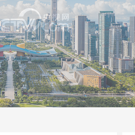
一路
央博
非遗
文化
旅游
科普
健康
乐龄
阅读
话
云起
超级工厂
智敬中国
全民健康
颜选攻略
海洋
片库
热播榜
总台企业白名单