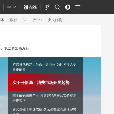
中
艺术
数智
5G
产业+
央央好物
卷、第二卷出版发行
持续推动构建人类命运共同体 为世界注入更
多正能量
实干开新局｜消费市场开局起势
院士解码未来产业 具身智能怎样从实验室走
体育
进现实？
夯实基础｜串珠成链 多元消费业态激活乡村