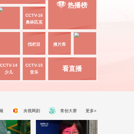
热播榜
CCTV-16
奥林匹克
找栏目
搜片库
CCTV-14
CCTV-15
看直播
少儿
音乐
频
央视网剧
青创大赛
更多>