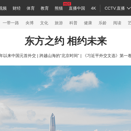
视频
财经
体育
教育
熊猫
直播中国
4K
CCTV.直播
a
中国领导人
节目单
English
听音
Монгол
央视快评
微视频
习式妙语
主持人
下载央视影音
热解读
天天学习
一带一路
央博
文化
旅游
科普
健康
乐龄
阅读
东方之约 相约未来
录
纪录片网
国家大剧院
大型活动
年以来中国元首外交 |
跨越山海的“北京时间” |
《习近平外交文选》第一
科技
法治
文娱
人物
公益
图片
习
习式妙语
央视快评
央视网评
光华锐评
锋面
熊猫频道
VR/AR
4K专区
全景新闻
新兵请入列
人生第一次
人生第二次
26年冬奥会
CBA
NBA
中超
国足
国际足球
网球
综合
会
体育江湖
文化体育
冰雪道路
足球道路