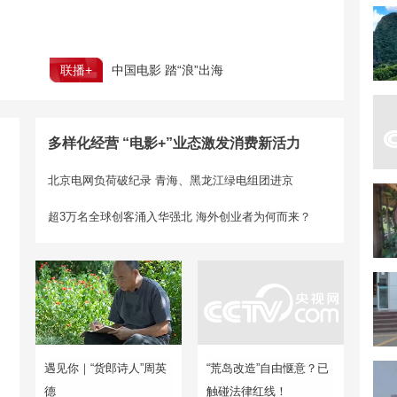
联播+
中国电影 踏“浪”出海
多样化经营 “电影+”业态激发消费新活力
北京电网负荷破纪录 青海、黑龙江绿电组团进京
超3万名全球创客涌入华强北 海外创业者为何而来？
遇见你｜“货郎诗人”周英
“荒岛改造”自由惬意？已
德
触碰法律红线！