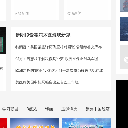
人物新闻
法治新闻
伊朗拟设霍尔木兹海峡新规
特朗普：美国某些弹药供应相对紧张 需继续补充库存
俄方：若想和平解决俄乌冲突 欧洲应停止对乌军援
布
欧洲之外的“欧洲”：休达为何一次次成为移民危机前线
美媒称美国中情局秘密设立古巴工作组
学习强国
8点见
锋面
玉渊谭天
聚焦中国经济