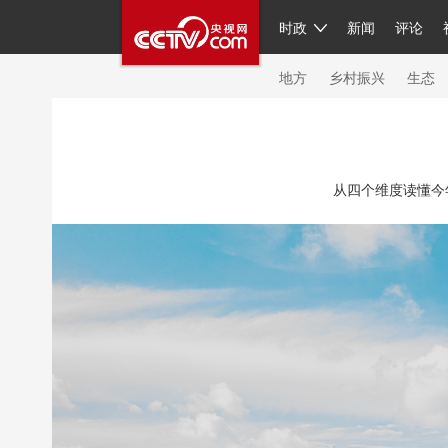
时政
新闻
评论
人民领袖习近平
直播
繁体
片库
海外频道
栏目大全
联播+
iPand
地方
乡村振兴
生态
总台春晚
网络春晚
共产党员网
秧纪
从四个维度读懂今
新闻
国内
国际
评论
经济
军事
人民领袖习近平
联播+
热解读
天天学
视频
小央视频
小央直播
直播中国
现场
前线
比划
快看
蓝海中国
体育
直播
竞猜
2026年世界杯
20
VIP会员
CCTV奥林匹克频道
生活体育大