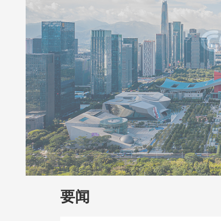
财经
教育
乡村振兴
生态环境
一带
大国智造
大国展会
大国保险
云顶对
CCTV.节目官网
直播
节目单
栏目
要闻