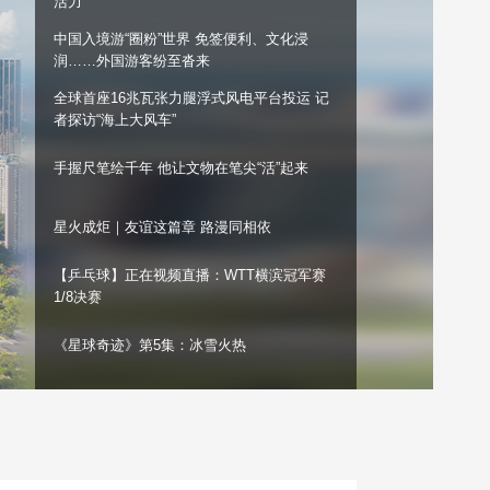
活力
艺术
汽车
数智
5G
产业+
中国入境游“圈粉”世界 免签便利、文化浸
润……外国游客纷至沓来
时尚
天气
才艺
网展
央央好物
全球首座16兆瓦张力腿浮式风电平台投运 记
者探访“海上大风车”
手握尺笔绘千年 他让文物在笔尖“活”起来
星火成炬｜友谊这篇章 路漫同相依
【乒乓球】正在视频直播：WTT横滨冠军赛
1/8决赛
《星球奇迹》第5集：冰雪火热