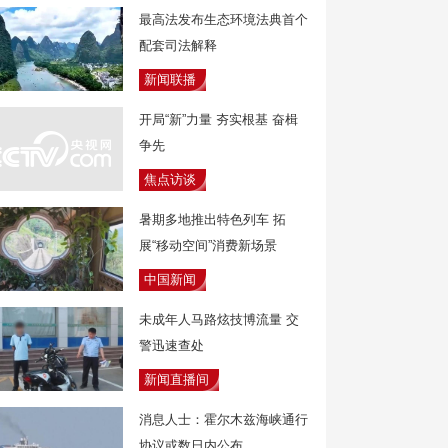
最高法发布生态环境法典首个
配套司法解释
新闻联播
开局“新”力量 夯实根基 奋楫
争先
焦点访谈
暑期多地推出特色列车 拓
展“移动空间”消费新场景
中国新闻
未成年人马路炫技博流量 交
警迅速查处
新闻直播间
消息人士：霍尔木兹海峡通行
协议或数日内公布