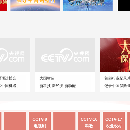
对话进博会
大国智造
首部行业纪录
享中国机遇。
新科技 新经济 新动能
记录中国保险
CCTV-8
CCTV-10
CCTV-17
电视剧
科教
农业农村