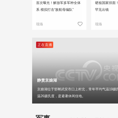
首次曝光！解放军多军种全体
硬核国家排面
系 模拟打击“敌航母编队”
罕见出镜
现场
现场
正在直播
静赏京娘湖
京娘湖位于邯郸武安市口上村北，常年平均气温19摄
温26摄氏度，是避暑休闲佳地。