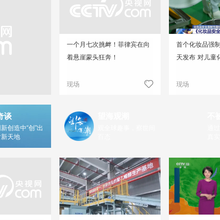
一个月七次挑衅！菲律宾在向
首个化妆品强
着悬崖蒙头狂奔！
天发布 对儿童
现场
现场
奇谈
望海观潮
不
新创造中“创”出
观全球趣事，察世间
通过
片新天地
百态
真实