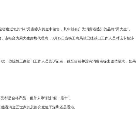
密度近似的“铱”元素掺入黄金中销售，其中就有广为消费者熟知的品牌“周大生”。
绍，该柜台为周大生廊坊代理商，3月15日当晚工商局就已经派出工作人员对该专柜涉
据一位陈姓工商部门工作人员告诉记者，截至目前并没有消费者提出赔偿要求，如果
品都是合格产品，但并未承诺过“假一赔十”。
能说清金匠世家的总部究竟位于深圳还是香港。