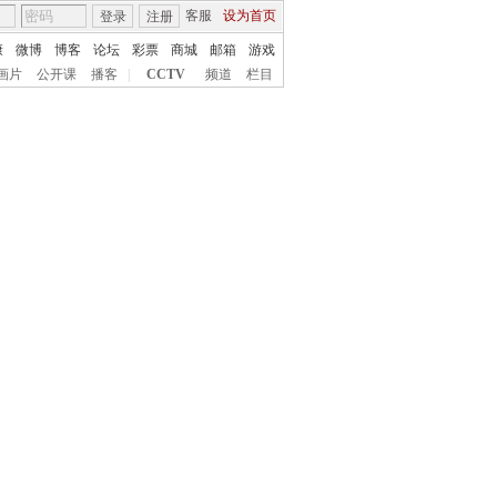
客服
设为首页
登录
注册
康
微博
博客
论坛
彩票
商城
邮箱
游戏
画片
公开课
播客
|
CCTV
频道
栏目