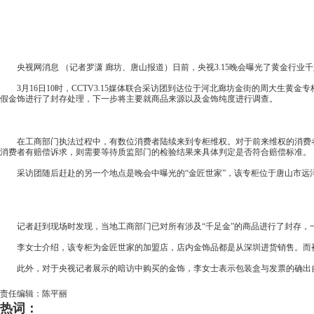
央视网消息 （记者罗潇 廊坊、唐山报道）日前，央视3.15晚会曝光了黄金行业
3月16日10时，CCTV3.15媒体联合采访团到达位于河北廊坊金街的周大生黄
假金饰进行了封存处理，下一步将主要就商品来源以及金饰纯度进行调查。
在工商部门执法过程中，有数位消费者陆续来到专柜维权。对于前来维权的消费者
消费者有赔偿诉求，则需要等待质监部门的检验结果来具体判定是否符合赔偿标准。
采访团随后赶赴的另一个地点是晚会中曝光的“金匠世家”，该专柜位于唐山市远
记者赶到现场时发现，当地工商部门已对所有涉及“千足金”的商品进行了封存，一
李女士介绍，该专柜为金匠世家的加盟店，店内金饰品都是从深圳进货销售。而被
此外，对于央视记者展示的暗访中购买的金饰，李女士表示包装盒与发票的确出自
责任编辑：陈平丽
热词：