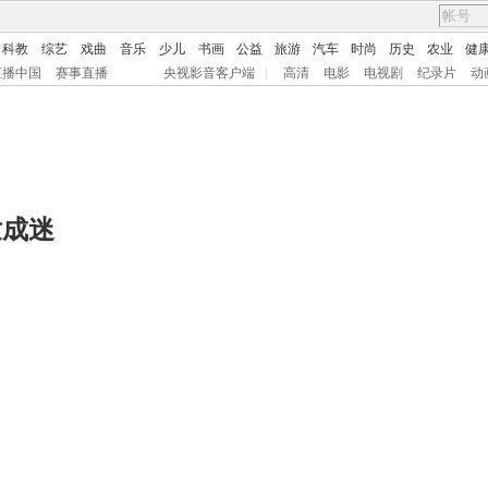
科教
综艺
戏曲
音乐
少儿
书画
公益
旅游
汽车
时尚
历史
农业
健
直播中国
赛事直播
央视影音客户端
|
高清
电影
电视剧
纪录片
动
世成迷