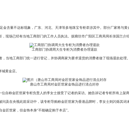
千足金含量不达标现象，广东、河北、天津等多地珠宝专柜牵涉其中。部分厂家将与黄金
金专柜，现场已经有当地工商部门的工作人员执法。据廊坊市广阳区工商局局长张国兰介
工商部门协调周大生专柜为消费者办理退款
，当地工商部门统一进行登记，并协调商家为要求退货的消费者做了现场退款处理。
洋城黄金店。
唐山市工商局对金匠世家金饰品进行清点封存
位自称金匠世家专柜负责人的李女士接受了记者的采访。她告诉记者专柜所有上架商
问及在央视此前采访中，该专柜导购称金匠世家为香港品牌时，李女士则闪烁其词未
金匠世家，但金饰本身“不能确定购于本店”。