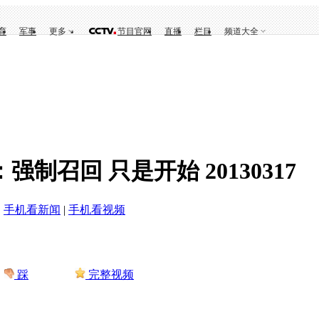
育
军事
更多
节目官网
直播
栏目
频道大全
强制召回 只是开始 20130317
|
手机看新闻
|
手机看视频
踩
完整视频