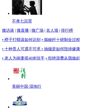
不孝七宗罪
微访谈
|
微直播
|
微广场
|
名人墙
|
排行榜
• 橙子打蜡该如何识别
• 揭秘歼十研制全过程
• 十种贵人可遇不可求
• 抽烟是如何毁掉健康
• 老人为病妻搭40米扶手
• 拒绝浪费从我做起
美丽中国·湿地行