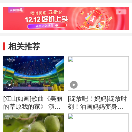
相关推荐
[江山如画]歌曲《美丽
[绽放吧！妈妈]绽放时
的草原我的家》 演
刻！油画妈妈变身艺
唱：阿云嘎
术女神