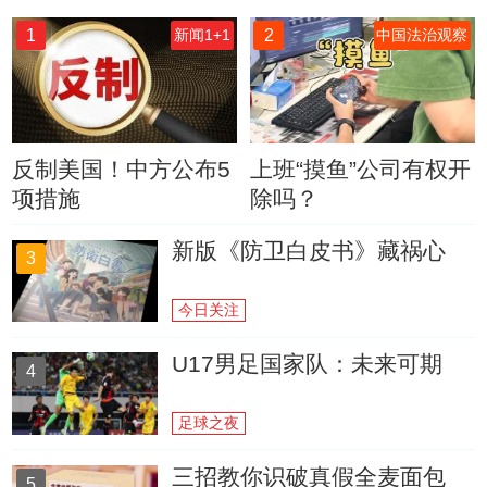
1
2
新闻1+1
中国法治观察
反制美国！中方公布5
上班“摸鱼”公司有权开
项措施
除吗？
新版《防卫白皮书》藏祸心
3
今日关注
U17男足国家队：未来可期
4
足球之夜
三招教你识破真假全麦面包
5