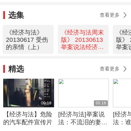
选集
查看更多
《经济与法》
《经济与法周末
《经
20130617 受伤
版》 20130613
版》 
的亲情（上）
举案说法经济与
举案
法特别制作栏目
法特
剧 升迁无间道
剧 
精选
查看更多
00:19
55:18
【经济与法】危险
[经济与法]举案说
[经济
的汽车配件宣传片
法：不流泪的妻子
法：
（20121223）
车(201