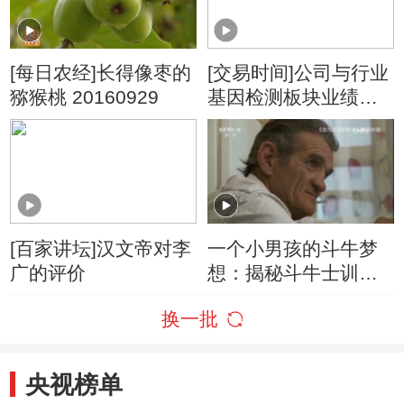
[每日农经]长得像枣的
[交易时间]公司与行业
猕猴桃 20160929
基因检测板块业绩加
速增长 投融资日趋活
跃
[百家讲坛]汉文帝对李
一个小男孩的斗牛梦
广的评价
想：揭秘斗牛士训练
过程
换一批
央视榜单