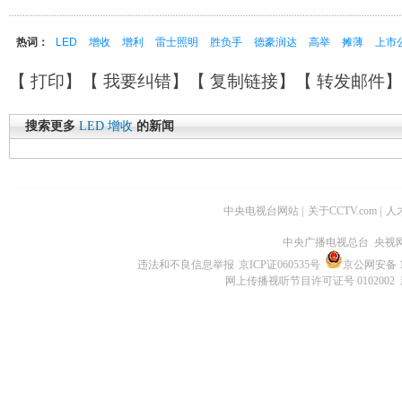
热词：
LED
增收
增利
雷士照明
胜负手
德豪润达
高举
摊薄
上市
【
打印
】【
我要纠错
】【
复制链接
】【
转发邮件
搜索更多
LED
增收
的新闻
中央电视台网站
|
关于CCTV.com
|
人
中央广播电视总台 央视
违法和不良信息举报
京ICP证060535号
京公网安备 11
网上传播视听节目许可证号 0102002