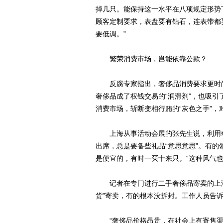
掉几只。能保持这一水平在八项规定形势
顾客定制要求，表盘要有钻石，连表带都
要低调。”
繁荣消费市场，岂能依靠公款？
反腐专家指出，奢侈品消费要求更时尚
奢侈品成了权钱交易的“润滑剂”，也吸
消费市场，斩断变相行贿的“灰色之手”，
上海从事活动会展的张先生说，利用奢
出席，总是要备些礼品“意思意思”。有
是便宜的，有时一买十来只。“这种风气也
记者在专门进行二手奢侈品寄卖的上海
货”寄卖，有的根本没拆封。工作人员告诉
“奢侈品价格昂贵，在社会上有寄售渠