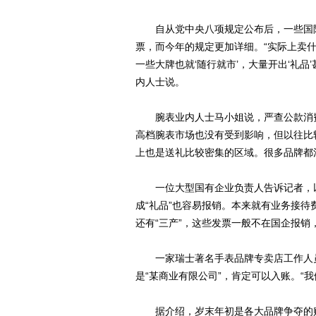
自从党中央八项规定公布后，一些国际
票，而今年的规定更加详细。“实际上卖
一些大牌也就‘随行就市’，大量开出‘礼品
内人士说。
腕表业内人士马小姐说，严查公款消费
高档腕表市场也没有受到影响，但以往比
上也是送礼比较密集的区域。很多品牌都
一位大型国有企业负责人告诉记者，以
成“礼品”也容易报销。本来就有业务接待
还有“三产”，这些发票一般不在国企报
一家瑞士著名手表品牌专卖店工作人员说
是“某商业有限公司”，肯定可以入账。“
据介绍，岁末年初是各大品牌争夺的购物