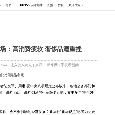
事
更多
节目官网
直播
栏目
频道大全
场：高消费疲软 奢侈品遭重挫
:44 |
进入复兴论坛
| 来源：
新华网
|
手机看新闻
部分消费品市场
记者陆文军、周琳)党中央八项规定公布以来，各地公务部门和
饮、高档酒店、高档烟酒的生意颇受影响，其中多年“牛气冲
软，会不会影响到经济发展？新华社“新华视点”记者为此走