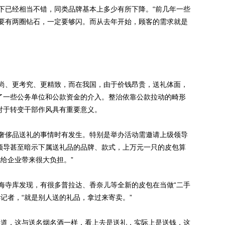
下已经相当不错，同类品牌基本上多少有所下降。“前几年一些
要有两圈钻石，一定要够闪。而从去年开始，顾客的需求就是
、更考究、更精致，而在我国，由于价钱昂贵，送礼体面，
引了一些公务单位和公款资金的介入。整治依靠公款拉动的畸形
对于转变干部作风具有重要意义。
侈品送礼的事情时有发生。特别是举办活动需邀请上级领导
的领导甚至暗示下属送礼品的品牌、款式，上万元一只的皮包算
给企业带来很大负担。”
寺库发现，有很多普拉达、香奈儿等全新的皮包在当做“二手
记者，“就是别人送的礼品，拿过来寄卖。”
道，这与送名烟名酒一样，看上去是送礼，实际上是送钱，这