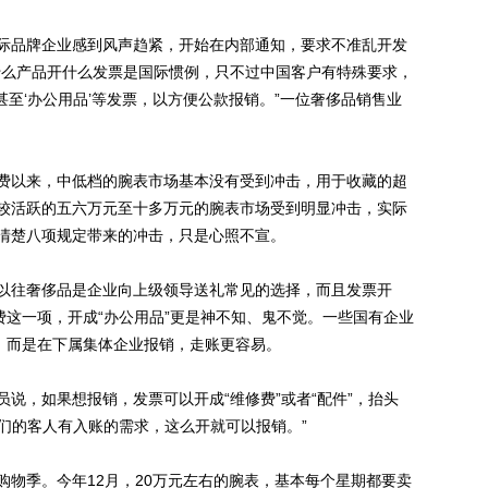
品牌企业感到风声趋紧，开始在内部通知，要求不准乱开发
什么产品开什么发票是国际惯例，只不过中国客户有特殊要求，
’甚至‘办公用品’等发票，以方便公款报销。”一位奢侈品销售业
以来，中低档的腕表市场基本没有受到冲击，用于收藏的超
较活跃的五六万元至十多万元的腕表市场受到明显冲击，实际
清楚八项规定带来的冲击，只是心照不宣。
往奢侈品是企业向上级领导送礼常见的选择，而且发票开
费这一项，开成“办公用品”更是神不知、鬼不觉。一些国有企业
销，而是在下属集体企业报销，走账更容易。
，如果想报销，发票可以开成“维修费”或者“配件”，抬头
我们的客人有入账的需求，这么开就可以报销。”
季。今年12月，20万元左右的腕表，基本每个星期都要卖