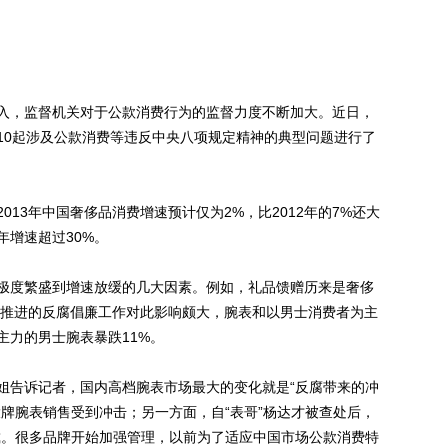
，监督机关对于公款消费行为的监督力度不断加大。近日，
10起涉及公款消费等违反中央八项规定精神的典型问题进行了
3年中国奢侈品消费增速预计仅为2%，比2012年的7%还大
年增速超过30%。
度繁盛到增速放缓的几大因素。例如，礼品馈赠历来是奢侈
政府推进的反腐倡廉工作对此影响颇大，腕表和以男士消费者为主
主力的男士腕表暴跌11%。
告诉记者，国内高档腕表市场最大的变化就是“反腐带来的冲
牌腕表销售受到冲击；另一方面，自“表哥”杨达才被查处后，
戴。很多品牌开始加强管理，以前为了适应中国市场公款消费特