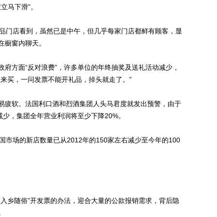
绩立马下滑”。
品门店看到，虽然已是中午，但几乎每家门店都鲜有顾客，显
在橱窗内聊天。
府方面“反对浪费”，许多单位的年终抽奖及送礼活动减少，
想来买，一问发票不能开礼品，掉头就走了。”
疲软。法国利口酒和烈酒集团人头马君度就发出预警，由于
减少，集团全年营业利润将至少下降20%。
场的新店数量已从2012年的150家左右减少至今年的100
入乡随俗”开发票的办法，迎合大量的公款报销需求，背后隐
。