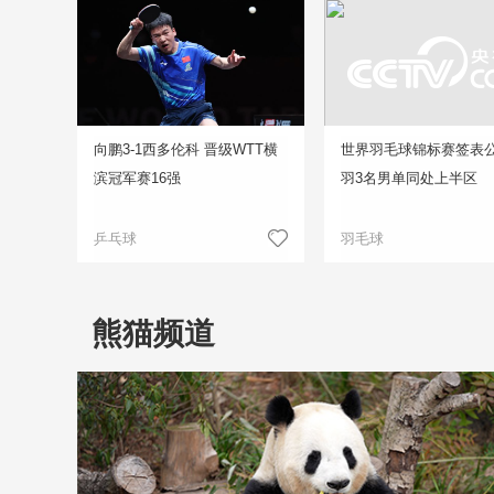
向鹏3-1西多伦科 晋级WTT横
世界羽毛球锦标赛签表公
滨冠军赛16强
羽3名男单同处上半区
乒乓球
羽毛球
熊猫频道