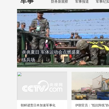
军事
防务新观察
军事报道
军事纪
炎炎夏日 军体运动会点燃盛夏
练兵场
朝鲜谴责日本加速军事化
伊朗官员：“抵抗阵线”