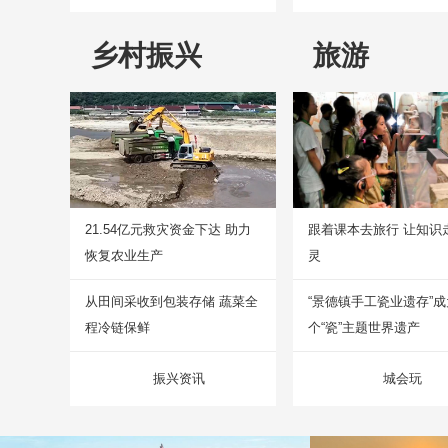
乡村振兴
旅游
21.54亿元救灾资金下达 助力
跟着课本去旅行 让知识
恢复农业生产
灵
从田间采收到包装存储 蔬菜全
“景德镇手工瓷业遗存”
程冷链保鲜
个“瓷”主题世界遗产
振兴资讯
城会玩