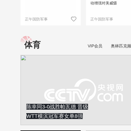
动增强对美威慑
正午国防军事
正午国防军事
体育
VIP会员
奥林匹克
陈幸同3-0战胜帕瓦德 晋级
WTT横滨冠军赛女单8强