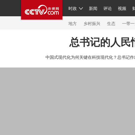
时政
新闻
评论
视频
人民领袖习近平
直播
繁体
片库
海外频道
栏目大全
联播+
iPanda
中国领
节目单
Engl
地方
乡村振兴
生态
一带一
总书记的人民
总台春晚
网络春晚
共产党员网
秧纪录
纪
中国式现代化为何关键在科技现代化？总书记作
新闻
国内
国际
评论
经济
军事
科技
人民领袖习近平
联播+
热解读
天天学习
习
视频
小央视频
小央直播
直播中国
熊猫频
现场
前线
比划
快看
蓝海中国
新兵请入
体育
直播
竞猜
2026年世界杯
2026年冬奥
VIP会员
CCTV奥林匹克频道
生活体育大会
体