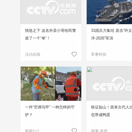
情急之下 这名外卖小哥给民警
31国兵力集结 直击“环
派了一个“单”！
洋-2026”军演
法治在线
军事科技
一件“空调马甲” 一种怎样的守
铁证如山！原来古代人
护？
也带咸鸭蛋
新闻1+1
探索·发现