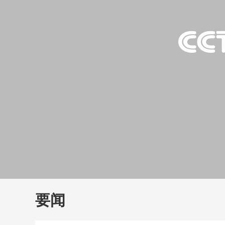
财经
教育
乡村振兴
生态环境
一带一路
大国智造
大国展会
大国保险
云顶对话
云
CCTV.节目官网
直播
节目单
栏目
片库
要闻