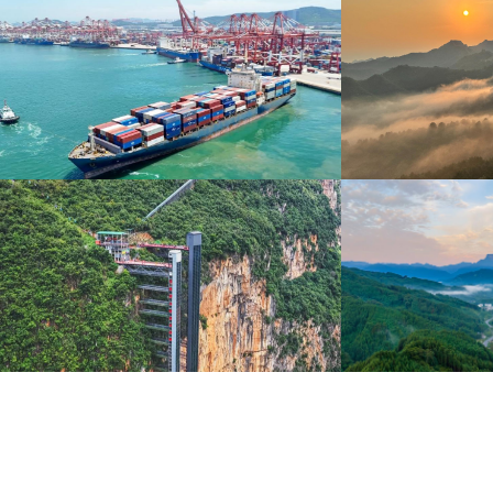
青岛港今年新辟16条国际航线
河北承德：金山
8月5日，“科伦坡”轮缓缓驶离山东港口青岛港前湾联
8月6日，河北承德，
合集装箱码头。
下，呈现出雄浑壮阔的