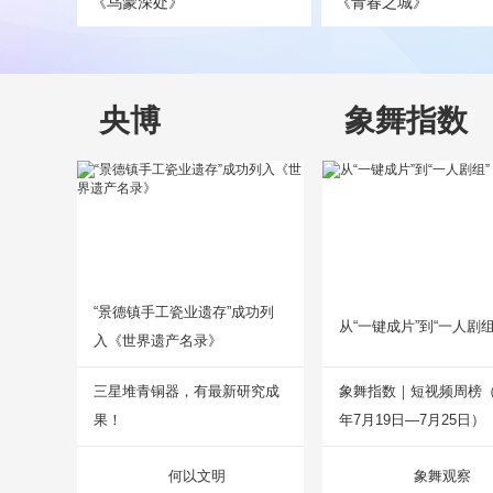
《乌蒙深处》
《青春之城》
央博
象舞指数
“景德镇手工瓷业遗存”成功列
从“一键成片”到“一人剧组
入《世界遗产名录》
三星堆青铜器，有最新研究成
象舞指数｜短视频周榜（2
果！
年7月19日—7月25日）
何以文明
象舞观察