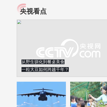
央视看点
小央视频
全民健康
央视网原创视频子品牌，
提高全民健康素养水
以更加贴近年轻人的视
助力“健康中国2030”
角，有趣、有料、有故事
略。央视网《全民健
的方式解读时代。
康》，向所有人分享
知识！
从野生驯化到餐桌美食
一粒大豆如何跨越千年？