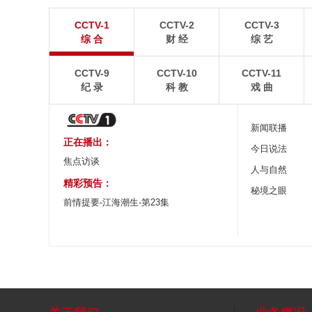
“空中校车”托举云端求学路
四川眉山：瓦屋
CCTV-1
CCTV-2
CCTV-3
二号悬崖电梯“扶摇梯”近日正式投运，将山乡学子单
瓦屋山雄浑平顶与峨眉
综 合
财 经
综 艺
程3个多小时的求学路缩减至30分钟。
熠生辉。
CCTV-9
CCTV-10
CCTV-11
纪 录
科 教
戏 曲
新闻联播
正在播出：
今日说法
焦点访谈
人与自然
精彩预告：
秘境之眼
前情提要-江海潮生-第23集