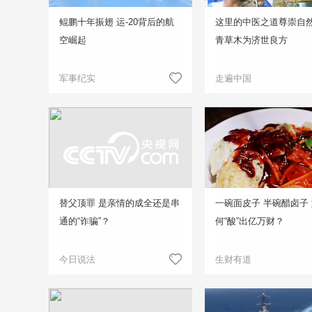
鲲鹏十年振翅 运-20背后的航
这里的中医之道尊崇自然
空崛起
青草木为济世良方
军事纪实
走遍中国
替父顶罪 是亲情的成全还是串
一碗面皮子 半碗醋卤子
通的“诈骗”？
何“酸”出亿万财？
今日说法
生财有道