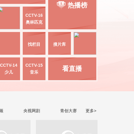
热播榜
CCTV-16
奥林匹克
找栏目
搜片库
CCTV-14
CCTV-15
看直播
少儿
音乐
频
央视网剧
青创大赛
更多>