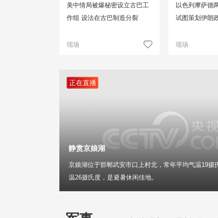
美中情局被爆秘密设立古巴工
以色列摩萨德两
作组 设法在古巴制造分裂
试图策划伊朗
现场
现场
正在直播
静赏京娘湖
京娘湖位于邯郸武安市口上村北，常年平均气温19摄
温26摄氏度，是避暑休闲佳地。