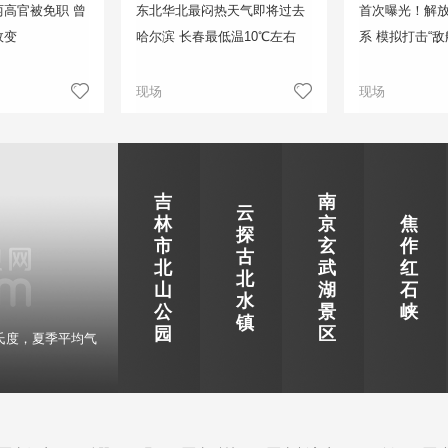
高官被免职 曾
东北华北最闷热天气即将过去
首次曝光！解
政变
哈尔滨 长春最低温10℃左右
系 模拟打击“敌
现场
现场
吉
南
云
林
京
焦
探
市
玄
作
古
北
武
红
北
山
湖
石
水
公
景
峡
镇
园
区
氏度，夏季平均气