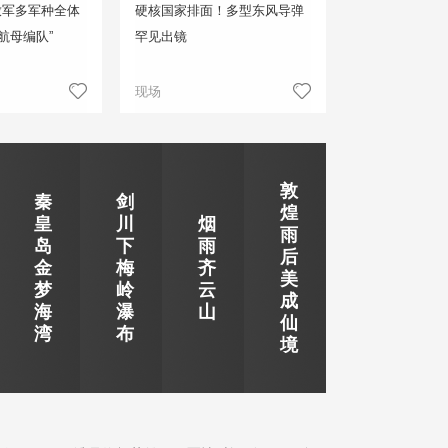
放军多军种全体
硬核国家排面！多型东风导弹
航母编队”
罕见出镜
现场
敦
秦
剑
煌
皇
川
烟
雨
岛
下
雨
后
金
梅
齐
美
梦
岭
云
成
海
瀑
山
仙
湾
布
境