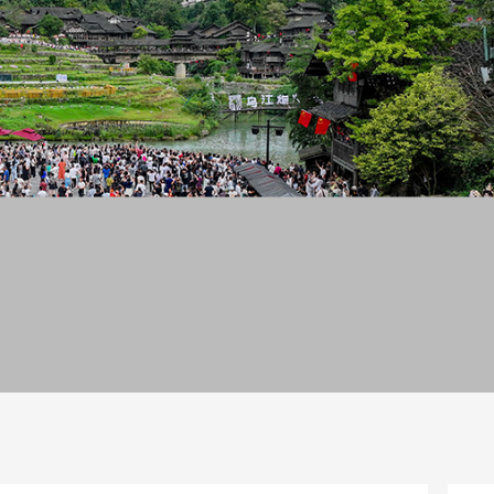
一路
央博
非遗
文化
旅游
科普
健康
乐龄
阅读
话
云起
超级工厂
智敬中国
全民健康
颜选攻略
海洋
片库
热播榜
总台企业白名单