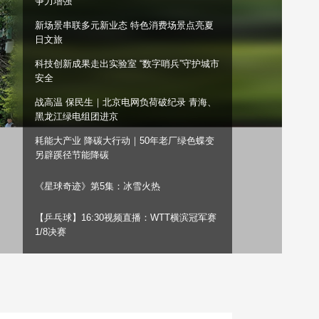
争力增强
艺术
汽车
数智
5G
产业+
新场景串联多元新业态 特色消费场景点亮夏
日文旅
时尚
天气
才艺
网展
央央好物
科技创新成果走出实验室 “数字哨兵”守护城市
安全
战高温 保民生｜北京电网负荷破纪录 青海、
黑龙江绿电组团进京
耗能大产业 降碳大行动｜50年老厂绿色蝶变
另辟蹊径节能降碳
《星球奇迹》第5集：冰雪火热
【乒乓球】16:30视频直播：WTT横滨冠军赛
1/8决赛