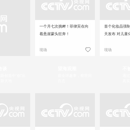
一个月七次挑衅！菲律宾在向
首个化妆品强
着悬崖蒙头狂奔！
天发布 对儿童
现场
现场
奇谈
望海观潮
不
新创造中“创”出
观全球趣事，察世间
通过
片新天地
百态
真实