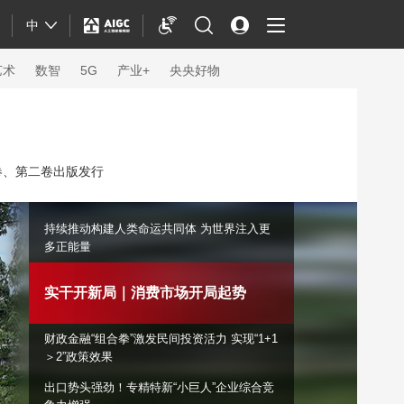
中
艺术
数智
5G
产业+
央央好物
卷、第二卷出版发行
持续推动构建人类命运共同体 为世界注入更
多正能量
实干开新局｜消费市场开局起势
财政金融“组合拳”激发民间投资活力
实现“1+1＞2”政策效果
体育
出口势头强劲！专精特新“小巨人”企业综合竞