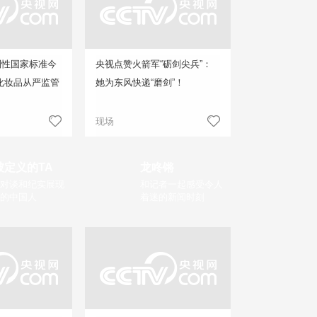
制性国家标准今
央视点赞火箭军“砺剑尖兵”：
化妆品从严监管
她为东风快递“磨剑”！
现场
被定义的TA
龙咚锵
对谈和纪实展现
和记者一起感受令人
的中国人
着迷的新闻时刻