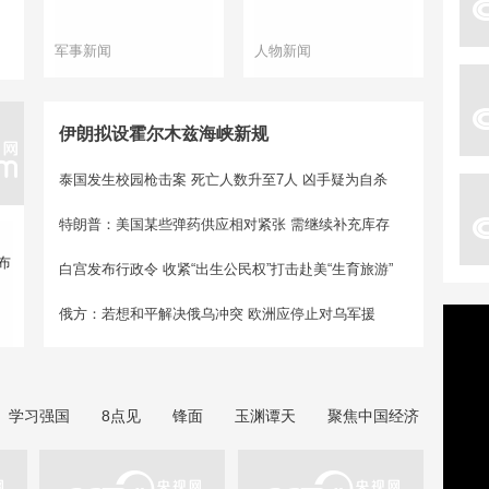
军事新闻
人物新闻
伊朗拟设霍尔木兹海峡新规
泰国发生校园枪击案 死亡人数升至7人
凶手疑为自杀
特朗普：美国某些弹药供应相对紧张 需继续补充库存
布
白宫发布行政令 收紧“出生公民权”打击赴美“生育旅游”
俄方：若想和平解决俄乌冲突 欧洲应停止对乌军援
学习强国
8点见
锋面
玉渊谭天
聚焦中国经济