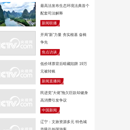
最高法发布生态环境法典首个
配套司法解释
新闻联播
开局“新”力量 夯实根基 奋楫
争先
焦点访谈
低价球票背后暗藏陷阱 19万
元被转账
新闻直播间
民进党“大佬”拖欠巨款却健身
高消费引发争议
中国新闻
辽宁：文旅资源多元 特色城
市吸引外国游客