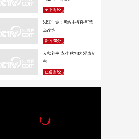
天下财经
浙江宁波：网络主播直播“荒
岛改造”
新闻30分
立秋养生 应对“秋包伏”湿热交
替
正点财经