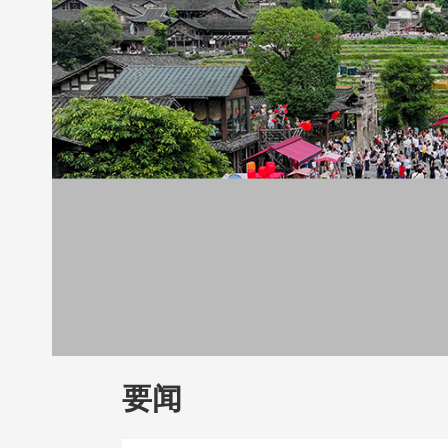
财经
教育
乡村振兴
生态环境
一带
大国智造
大国展会
大国保险
云顶对
CCTV.节目官网
直播
节目单
栏目
要闻