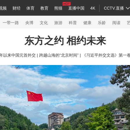
视频
财经
体育
教育
熊猫
直播中国
4K
CCTV.直播
a
中国领导人
节目单
English
听音
Монгол
央视快评
微视频
习式妙语
主持人
下载央视影音
热解读
天天学习
一带一路
央博
文化
旅游
科普
健康
乐龄
阅读
东方之约 相约未来
录
纪录片网
国家大剧院
大型活动
年以来中国元首外交 |
跨越山海的“北京时间” |
《习近平外交文选》第一
科技
法治
文娱
人物
公益
图片
习
习式妙语
央视快评
央视网评
光华锐评
锋面
熊猫频道
VR/AR
4K专区
全景新闻
新兵请入列
人生第一次
人生第二次
26年冬奥会
CBA
NBA
中超
国足
国际足球
网球
综合
会
体育江湖
文化体育
冰雪道路
足球道路