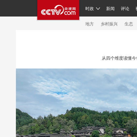
时政
新闻
评论
人民领袖习近平
直播
繁体
片库
海外频道
栏目大全
联播+
iPand
地方
乡村振兴
生态
总台春晚
网络春晚
共产党员网
秧纪
从四个维度读懂今
新闻
国内
国际
评论
经济
军事
人民领袖习近平
联播+
热解读
天天学
视频
小央视频
小央直播
直播中国
现场
前线
比划
快看
蓝海中国
体育
直播
竞猜
2026年世界杯
20
VIP会员
CCTV奥林匹克频道
生活体育大