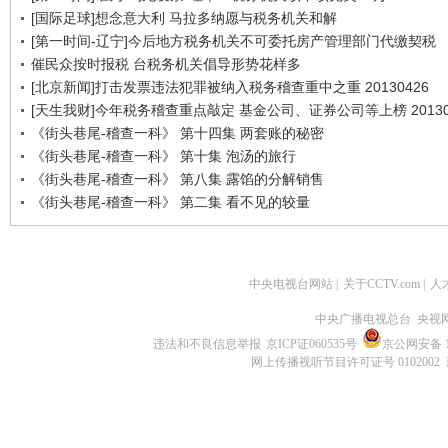
[国际足球]想念意大利 马拉多纳愿与税务机关和解
[第一时间-辽宁]今后地方税务机关不可委托房产管理部门代缴契税
催民众按时报税 台税务机关倡导形势花样多
[北京新闻]打击发票违法犯罪被纳入税务稽查重中之重 20130426
[天生我财]今年税务稽查重点敲定 基金公司、证券公司等上榜 20130
《街头巷尾-稽查一科》 第十四集 两套账的秘密
《街头巷尾-稽查一科》 第十集 泡汤的旅行
《街头巷尾-稽查一科》 第八集 露馅的分解销售
《街头巷尾-稽查一科》 第二集 看不见的较量
中央电视台网站
|
关于CCTV.com
|
人
中央广播电视总台 央视
违法和不良信息举报
京ICP证060535号
京公网安备 11
网上传播视听节目许可证号 0102002