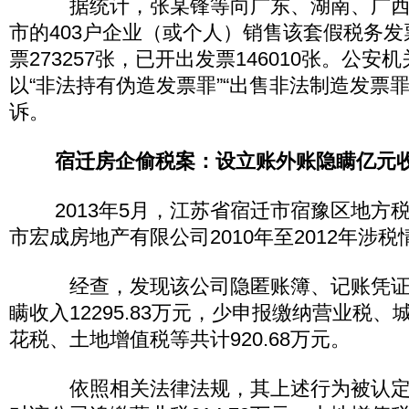
据统计，张某锋等向广东、湖南、广西
市的403户企业（或个人）销售该套假税务
票273257张，已开出发票146010张。公
以“非法持有伪造发票罪”“出售非法制造发票
诉。
宿迁房企偷税案：设立账外账隐瞒亿元
2013年5月，江苏省宿迁市宿豫区地方
市宏成房地产有限公司2010年至2012年涉
经查，发现该公司隐匿账簿、记账凭证
瞒收入12295.83万元，少申报缴纳营业税
花税、土地增值税等共计920.68万元。
依照相关法律法规，其上述行为被认定