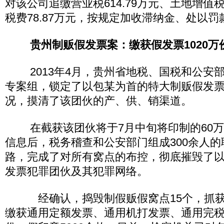
对该公司追缴营业税614.79万元、土地增值税2
税费78.87万元，按规定加收滞纳金、处以罚款
贵州制贩假发票案：缴获假发票1020万
2013年4月，贵州省地税、国税和公安部门成
专案组，锁定了以包某为首的特大制贩假发
况，摸清了该团伙的产、供、销渠道。
在截获该团伙将于7月中旬将印制的60万
信息后，税务稽查和公安部门组成300余人的
路，完成了对所有窝点的布控，彻底摧毁了
发票犯罪团伙及其犯罪网络。
经确认，捣毁制假贩假窝点15个，抓获犯
缴获通用定额发票、通用机打发票、通用完税凭