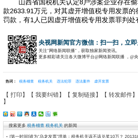
山西省国税机关认定8户涉案企业存在偷
款2633.91万元，对其虚开增值税专用发票的
罚款，有1人已因虚开增值税专用发票罪判处
央视网新闻官方微信：扫一扫，立即
关注"网络新闻联播"，获取独家新闻资讯。
更多精彩请关注各大微博平台@网络新闻联播 ，@
热词：
税务稽查
税务机关
违法犯罪
违法案件
虚开发票
【
打印
】【
我要纠错
】【
复制链接
】【
转发邮件
】
】
搜索更多
税务稽查
税务机关
的新闻
[第一时间]谁为“乌龙发票”埋单：税务机关该不该兑奖10万？ 201310