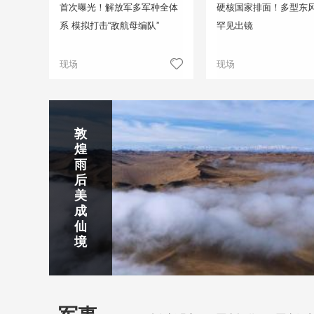
首次曝光！解放军多军种全体
硬核国家排面！多型东
系 模拟打击“敌航母编队”
罕见出镜
现场
现场
正在直播
敦
吉
南
秦
剑
云
煌
林
京
焦
皇
川
烟
探
雨
市
玄
作
岛
下
雨
古
后
北
武
红
金
梅
齐
北
美
山
湖
石
梦
岭
云
水
成
静赏京娘湖
公
景
峡
海
瀑
山
镇
仙
园
区
湾
布
京娘湖位于邯郸武安市口上村北，常年平均气温19摄氏度，夏
境
温26摄氏度，是避暑休闲佳地。