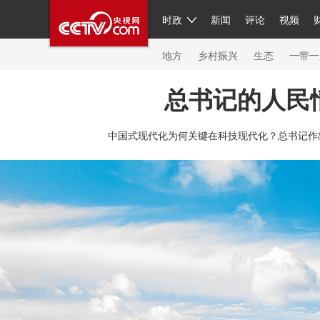
时政
新闻
评论
视频
人民领袖习近平
直播
繁体
片库
海外频道
栏目大全
联播+
iPanda
中国领
节目单
Engl
地方
乡村振兴
生态
一带一
总书记的人民
总台春晚
网络春晚
共产党员网
秧纪录
纪
中国式现代化为何关键在科技现代化？总书记作
新闻
国内
国际
评论
经济
军事
科技
人民领袖习近平
联播+
热解读
天天学习
习
视频
小央视频
小央直播
直播中国
熊猫频
现场
前线
比划
快看
蓝海中国
新兵请入
体育
直播
竞猜
2026年世界杯
2026年冬奥
VIP会员
CCTV奥林匹克频道
生活体育大会
体