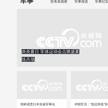
军事
防务新观察
军事报道
军事纪
炎炎夏日 军体运动会点燃盛夏
练兵场
朝鲜谴责日本加速军事化
伊朗官员：“抵抗阵线”