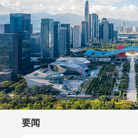
财经
教育
乡村振兴
生态环境
一带一路
大国智造
大国展会
大国保险
云顶对话
云
CCTV.节目官网
直播
节目单
栏目
片库
要闻