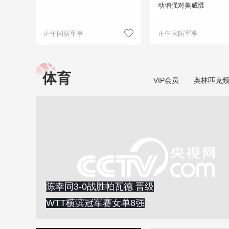
动增强对美威慑
正午国防军事
正午国防军事
体育
VIP会员
奥林匹克
陈幸同3-0战胜帕瓦德 晋级
WTT横滨冠军赛女单8强