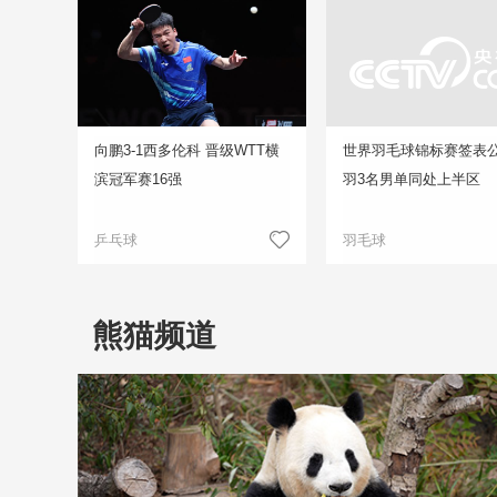
向鹏3-1西多伦科 晋级WTT横
世界羽毛球锦标赛签表公
滨冠军赛16强
羽3名男单同处上半区
乒乓球
羽毛球
熊猫频道