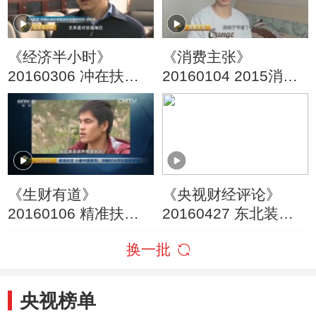
《经济半小时》
《消费主张》
20160306 冲在扶贫
20160104 2015消费
一线的“第一书记”
潮流最前沿——智能
住宅
《生财有道》
《央视财经评论》
20160106 精准扶贫
20160427 东北装备
小康中国系列：冲敏
如何“装备中国” 走向
换一批
村从穷到富的变迁
世界？
央视榜单