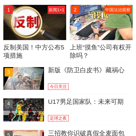
1
2
新闻1+1
中国法治观察
反制美国！中方公布5
上班“摸鱼”公司有权开
项措施
除吗？
新版《防卫白皮书》藏祸心
3
今日关注
U17男足国家队：未来可期
4
足球之夜
三招教你识破真假全麦面包
5