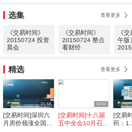
选集
查看更多
《交易时间》
《交易时间》
《交
20150724 投资
20150724 整点
午版
晨会
看财经
2015
精选
查看更多
01:58
00:51
[交易时间]深圳六
[交易时间]十八届
[交易
月房价领涨全国
五中全会10月召开
药：1
本月成交量下降
研究十三五规划
购天大