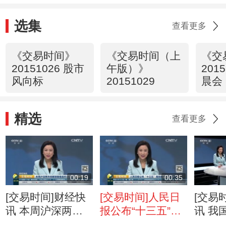
选集
查看更多
《交易时间》
《交易时间（上
《交
20151026 股市
午版）》
201
风向标
20151029
晨会
精选
查看更多
00:19
00:35
[交易时间]财经快
[交易时间]人民日
[交易
讯 本周沪深两市
报公布“十三五”规
讯 我
将解禁限售股约
划的十个任务目标
留学