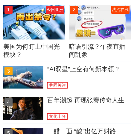
1
2
今日亚洲
法治在线
美国为何盯上中国光
暗语引流？午夜直播
模块？
间乱象
“AI双星”上空有何新本领？
3
共同关注
百年潮起 再现张謇传奇人生
4
文化十分
一醋一面 “酸”出亿万财路
5