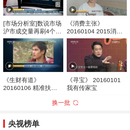
[市场分析室]数说市场
《消费主张》
沪市成交量再刷4个月
20160104 2015消费
新低
潮流最前沿——智能
住宅
《生财有道》
《寻宝》 20160101
20160106 精准扶贫
我有传家宝
小康中国系列：冲敏
换一批
村从穷到富的变迁
央视榜单