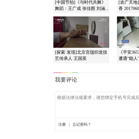
[中国节拍]《与时代共舞》
[农广天地
舞蹈：王广成 张佳图 刘涵...
香 201706
[探索·发现]北京宫毯织造技
《平安365》
艺传承人 王国英
遭遇“能人