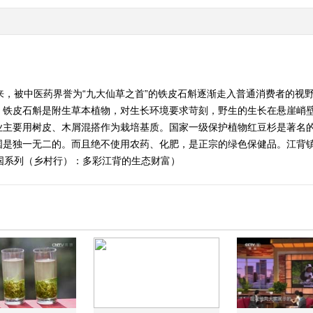
来，被中医药界誉为“九大仙草之首”的铁皮石斛逐渐走入普通消费者的视
。铁皮石斛是附生草本植物，对生长环境要求苛刻，野生的生长在悬崖峭
业主要用树皮、木屑混搭作为栽培基质。国家一级保护植物红豆杉是著名
国是独一无二的。而且绝不使用农药、化肥，是正宗的绿色保健品。江背
态中国系列（乡村行）：多彩江背的生态财富）