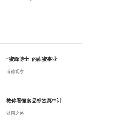
头人
2016-01-04 20:24:19
《生财有道》 20160101
创客中国系列：致富宝
贝“萌奇奇”
2016-01-01 19:54:08
《生财有道》 20151231
“蜜蜂博士”的甜蜜事业
创客中国系列：快乐的狗
语者
道德观察
2015-12-31 19:51:05
《生财有道》 20151230
创客中国系列：无人机
——天上掉下来的“馅饼”
教你看懂食品标签莫中计
2015-12-30 19:51:09
健康之路
《生财有道》 20151229
创客中国系列：创业路
上“侠客行”