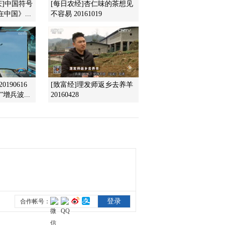
——福建福鼎：生态扶贫
庆]中国符号
[每日农经]杏仁味的茶想见
有新路
中国》...
不容易 20161019
2016-01-08 19:50:18
《生财有道》 20160107
精准扶贫 小康中国系列
——安徽石台：兴办生态
游 脱贫一...
2016-01-07 20:29:19
190616
[致富经]理发师返乡去养羊
增兵波...
20160428
《生财有道》 20160106
精准扶贫 小康中国系
列：冲敏村从穷到富的变
迁
2016-01-06 20:00:34
《生财有道》 20160105
精准扶贫 小康中国系
列：脱贫致富靠互助
2016-01-05 19:51:02
《生财有道》 20160104
精准扶贫 小康中国系
列：屯子里的脱贫致富带