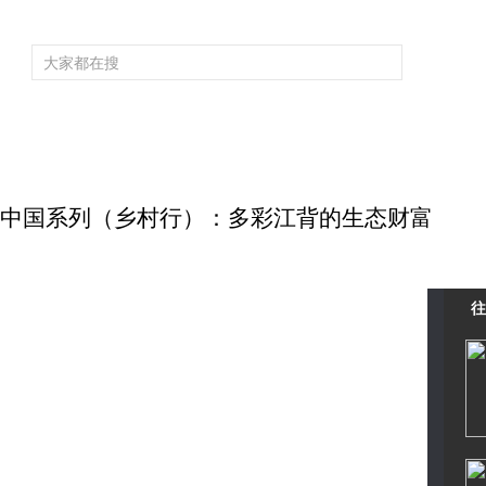
频道大全
栏目大全
片库
4K专区
听
育
电影
国防军事
电视剧
纪录
科教
戏曲
社会与法
少
9 生态中国系列（乡村行）：多彩江背的生态财富
往