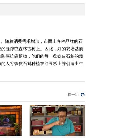
列：助一方脱贫的香茅草
2016-01-14 20:12:37
《生财有道》 20160113
精准扶贫 小康中国系列
——广西东兴：果农们的
野。随着消费需求增加，市面上各种品牌的石
脱贫带头人
壁的缝隙或森林古树上。因此，好的栽培基质
2016-01-13 19:58:44
的防癌抗癌植物，他们的每一盆铁皮石斛的栽
《生财有道》 20160112
镇的人将铁皮石斛种植在红豆杉上并创造出生
精准扶贫 小康中国系
列：因人施策的脱贫之路
2016-01-12 20:52:31
《生财有道》 20160111
换一组
精准扶贫 小康中国系
列：政府推 能人带 脱贫
效果快
2016-01-11 20:08:29
《生财有道》 20160108
精准扶贫 小康中国系列