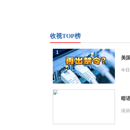
收视TOP榜
1
美
今日
2
暗
法治