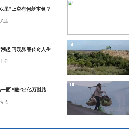
8
I双星”上空有何新本领？
关注
9
年潮起 再现张謇传奇人生
十分
10
一面 “酸”出亿万财路
有道