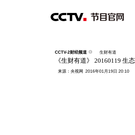
首页
直播
节目单
综合
新闻
财经
综艺
中文国际
体
CCTV-2财经频道
生财有道
《生财有道》 2016011
来源：
央视网
2016年01月19日 20:10