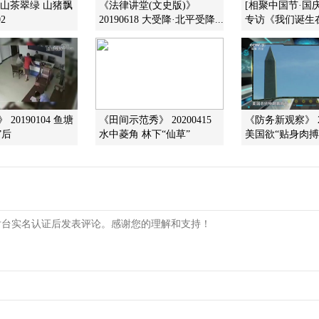
]山茶翠绿 山猪飘
《法律讲堂(文史版)》
[相聚中国节·国
02
20190618 大受降·北平受降...
专访《我们诞生在
 20190104 鱼塘
《田间示范秀》 20200415
《防务新观察》 20
”后
水中菱角 林下“仙草”
美国欲“贴身肉搏”