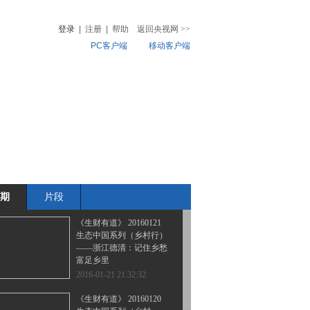
话说获得感系列：平凡中
获得致富传奇
登录
|
注册
|
帮助
返回央视网
>>
PC客户端
移动客户端
2016-01-27 04:08:35
《生财有道》 20160125
音
热榜
话说获得感系列：与冰雪
微视频
结缘的财富
儿
音乐
体育赛事
农业农村
2016-01-25 23:54:33
《生财有道》 20160122
生态中国系列（乡村
行）：生态兴县 富民柳
河
期
片段
2016-01-22 22:27:31
《生财有道》 20160121
生态中国系列（乡村行）
——浙江德清：记住乡愁
富足乡里
2016-01-21 21:32:32
《生财有道》 20160120