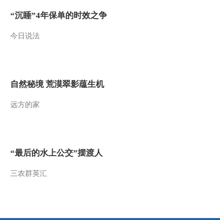
2015-12-29 20:48:06
“沉睡”4年保单的时效之争
《生财有道》 20151228
今日说法
创客中国系列：二木和他
的多肉王国
2015-12-28 20:48:27
自然秘境 荒漠翠影蕴生机
《生财有道》 20151225
创客中国系列：突出重围
创商机
远方的家
2015-12-25 20:09:02
《生财有道》 20151224
中江手工挂面：指尖上的
“最后的水上公交”摆渡人
财富
三农群英汇
2015-12-24 21:06:11
《生财有道》 20151223
生态中国系列（乡村行）
——生态大山里的养鸡博
士