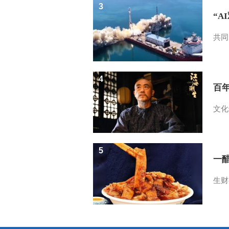
3
“A
共同
4
百
文化
5
一醋
生财