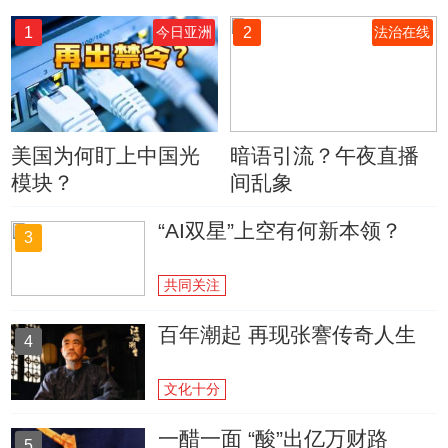
1
2
今日亚洲
法治在线
美国为何盯上中国光
暗语引流？午夜直播
模块？
间乱象
“AI双星”上空有何新本领？
3
共同关注
百年潮起 再现张謇传奇人生
4
文化十分
一醋一面 “酸”出亿万财路
5