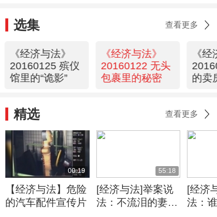
选集
查看更多
《经济与法》
《经济与法》
《经
20160125 殡仪
20160122 无头
201
馆里的“诡影”
包裹里的秘密
的卖
精选
查看更多
00:19
55:18
【经济与法】危险
[经济与法]举案说
[经济
的汽车配件宣传片
法：不流泪的妻子
法：
（20121223）
车(201