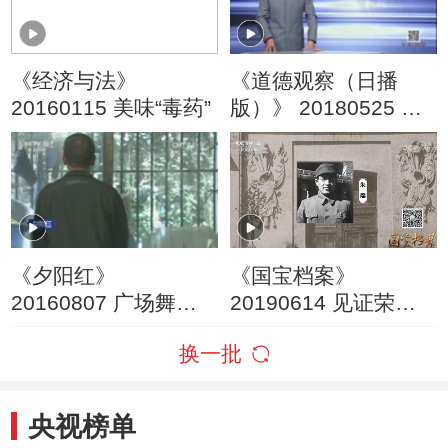
《经济与法》
《道德观察（日播
20160115 美味“毒药”
版）》 20180525 全
城行动
《夕阳红》
《国宝档案》
20160807 广场舞跳
20190614 见证荣光
出人命案
——炮兵之路
换一批
央视榜单