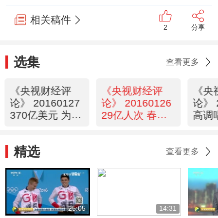
相关稿件
2
分享
选集
查看更多
《央视财经评
《央视财经评
《央
论》 20160127
论》 20160126
论》 
370亿美元 为何
29亿人次 春运
高调
投向中国？
能不“囧”吗？
对什
精选
查看更多
25:05
14:31