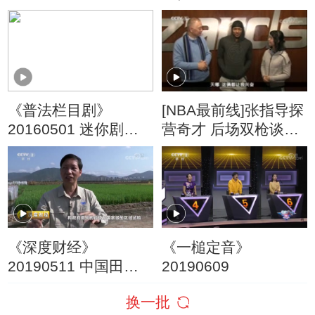
为何投向中国？
察官说案·敲诈勒索偷
骨灰
《普法栏目剧》
[NBA最前线]张指导探
20160501 迷你剧集·
营奇才 后场双枪谈球
秀才遇到兵（二）
队
《深度财经》
《一槌定音》
20190511 中国田里
20190609
中国种
换一批