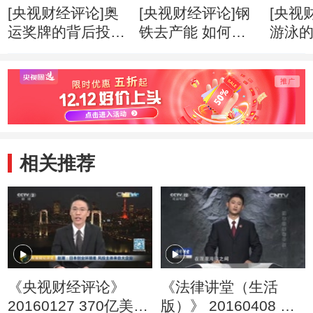
[央视财经评论]奥
[央视财经评论]钢
[央视
运奖牌的背后投入
铁去产能 如何提
游泳的
几许？
速？
变了
相关推荐
《央视财经评论》
《法律讲堂（生活
20160127 370亿美元
版）》 20160408 检