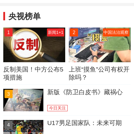
央视榜单
1
2
新闻1+1
中国法治观察
反制美国！中方公布5
上班“摸鱼”公司有权开
项措施
除吗？
新版《防卫白皮书》藏祸心
3
今日关注
U17男足国家队：未来可期
4