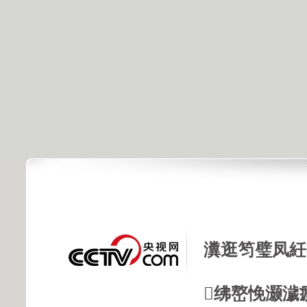
瀵逛笉璧凤紝
绋嶅悗灏濊