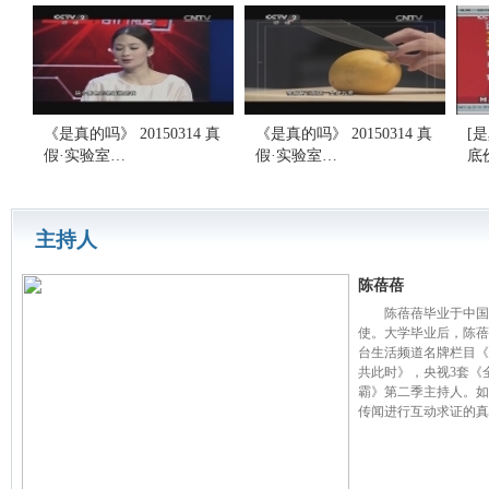
《是真的吗》 20150314 真
《是真的吗》 20150314 真
[
假·实验室…
假·实验室…
底
主持人
陈蓓蓓
陈蓓蓓毕业于中国传
使。大学毕业后，陈蓓
台生活频道名牌栏目《
共此时》，央视3套《
霸》第二季主持人。如
传闻进行互动求证的真