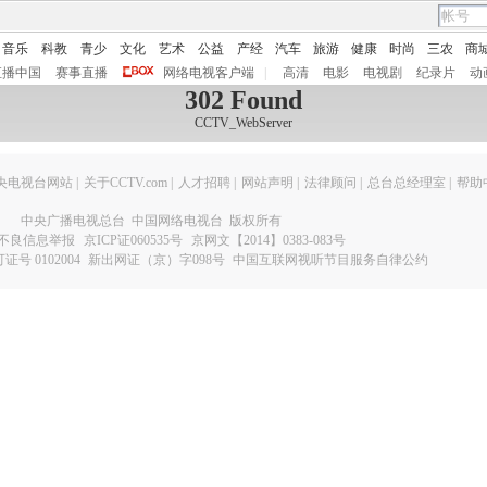
音乐
科教
青少
文化
艺术
公益
产经
汽车
旅游
健康
时尚
三农
商
直播中国
赛事直播
网络电视客户端
|
高清
电影
电视剧
纪录片
动
302 Found
CCTV_WebServer
央电视台网站
|
关于CCTV.com
|
人才招聘
|
网站声明
|
法律顾问
|
总台总经理室
|
帮助
中央广播电视总台 中国网络电视台 版权所有
不良信息举报
京ICP证060535号
京网文【2014】0383-083号
 0102004
新出网证（京）字098号
中国互联网视听节目服务自律公约