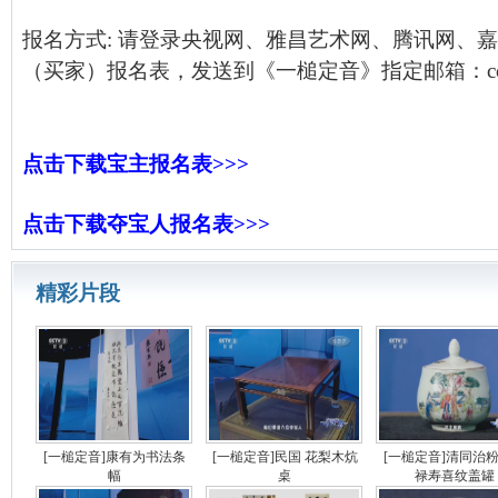
报名方式: 请登录央视网、雅昌艺术网、腾讯网、
（买家）报名表，发送到《一槌定音》指定邮箱：cctvycd
点击下载宝主报名表>>>
点击下载夺宝人报名表>>>
精彩片段
[一槌定音]康有为书法条
[一槌定音]民国 花梨木炕
[一槌定音]清同治
幅
桌
禄寿喜纹盖罐