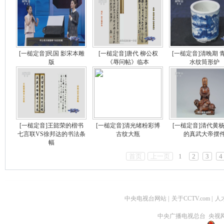
[一槌定音]民国 影宋本雕
[一槌定音]唐代 柳公权
[一槌定音]清晚期 
版
《辱问帖》临本
水纹筒形炉
[一槌定音]王㦤荣的楷书
[一槌定音]清光绪粉彩博
[一槌定音]清代黄
七言联VS徐邦达的书法条
古纹大瓶
的真武大帝摆
幅
首页
上一页
1
2
3
4
中央电视台网站
|
关于CCTV.com
|
人
中央广播电视总台 央视