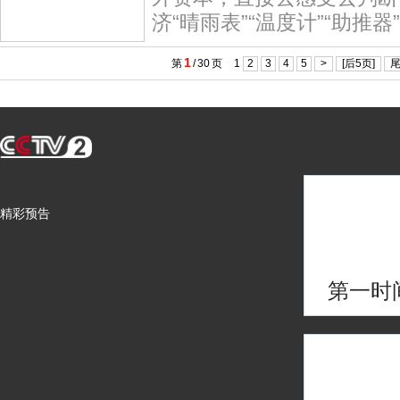
济“晴雨表”“温度计”“助推
1
第
/
30
页
1
2
3
4
5
>
[后5页]
精彩预告
第一时