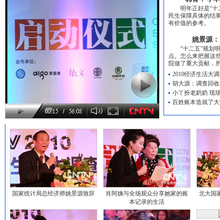
明年正好是“十二
民生保障具体的结
有价值的参考。
姚景源：
“十二五”规划明
点。怎么来把握这
院做了重大贡献，
2010经济生活
胡大源：调查回收
小丫扮老奶奶 现
百姓账本造就了大
国家统计局总经济师姚景源致辞
肖阿姨与全场观众分享她家的账
北大国
本记录的生活