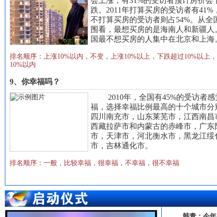
会上涨，有31%的受访者预计房价会
跌。2011年打算买房的受访者有41%
不打算买房的受访者则占54%。从全
围看，最想买房的是海南人和新疆人
国最不想买房的人集中在北京和上海
排名顺序：
上涨10%以内，不变，上涨10%以上，下跌超过10%以上
10%以内
9、你幸福吗？
2010年，全国有45%的受访者感
福，选择幸福比例最高的十个城市分
四川南充市
，
山东莱芜市
，
江西南昌
西藏拉萨市
和
内蒙古的赤峰市
，
广东
市
，
天津市
，
河北衡水市
，
黑龙江绥
市
，
吉林通化市
。
排名顺序：
一般，比较幸福，很幸福，不幸福，很不幸福
韩青：今年