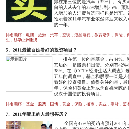
排在第三位的是
汽车
（35%）。有买
向的人从去年的32%增加到35%，预
入增加的人消费首选同样也是汽车。
预示着2011年汽车业依然将迎来收入
的一年。
排名顺序：
电脑，旅游，汽车，空调，液晶电视，教育培训，保险，
生，移动上网服务
5、2011最被百姓看好的投资项目？
排在第一位的是
基金
，占44%。
其后的，是
股票
和
国债
。分别有42%
38%。在《CCTV经济生活大调查》
五年的调查中，基金和股票一直是人
看好的投资项目。值得关注的是，最
年，保险和黄金上升成为百姓青睐的
仅次于国债的投资项目。
排名顺序：
基金，股票，国债，黄金，保险，楼市，实业，期货，艺
7、2011年哪里的人最想买房？
全国有47%的受访者预计2011年