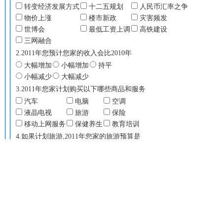
转变经济发展方式
十二五规划
人民币汇率之争
物价上涨
楼市新政
灾害频发
世博会
最低工资上调
高铁建设
三网融合
2.2011年您预计您家的收入会比2010年
大幅增加
小幅增加
持平
小幅减少
大幅减少
3.2011年您家计划购买以下哪些商品和服务
汽车
电脑
空调
液晶电视
旅游
保险
移动上网服务
保健养生
教育培训
4.如果计划旅游,2011年您家的旅游预算是
2千元以下
2-5千
5千-1万
1-3万
3万以上
5.如果计划买车,2011年您家打算买什么价位的车
5万元以下
5 -10万
10-15万
15-30万
30万以上
无购车计划
6.2011年您是否准备买房
不买
买（自住）
买（投资）