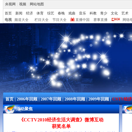
央视网
|
视频
|
网站地图
首页
新闻
经济
体育
综艺
春晚
戏曲
音乐
科教
青少
文化
艺术
电视
频道大全
栏目大全
节目大全
直播中国
赛事直播
网络
首页
|
2006年回顾
|
2007年回顾
|
2008年回顾
|
2009年回顾
|
CNTV经
活动聚焦
《CCTV2010经济生活大调查》微博互动
获奖名单