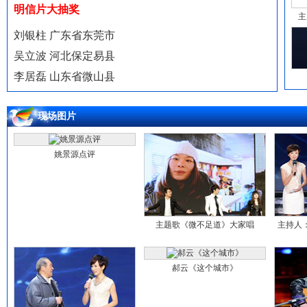
明信片大抽奖
主
刘银柱 广东省东莞市
吴立波 河北保定易县
李居磊 山东省微山县
现场图片
姚景源点评
主题歌《微不足道》大家唱
主持人
郝云《这个城市》