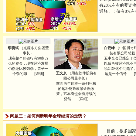
有28%左右的受访
通胀，；仅有8%左
李贵斌
（光耀东方集团董
白云峰
（中国博奇
事长）
技有限公司总裁
现在整个的银行有90多万
五中全会已经定了
亿的资金，现在经济发展
以后考核经济就不
仍然还比较强劲，票子一
说GDP这个问题了
王文京
（用友软件股份有
个劲的印……[详细]
这是一个信号……[
限公司董事长）
前面两年这样一系列积极
的这种财政政策金融政
策，它本身也会有持续的
势能……[详细]
问题三：如何判断明年全球经济的走势？
目前，很多国