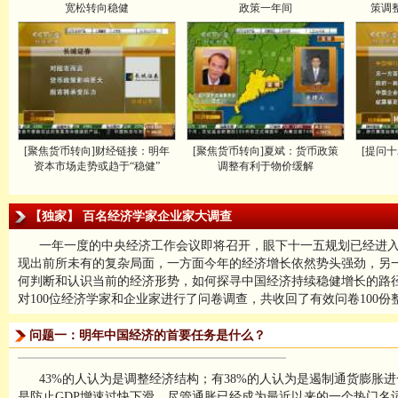
宽松转向稳健
政策一年间
策调
[聚焦货币转向]财经链接：明年
[聚焦货币转向]夏斌：货币政策
[提问
资本市场走势或趋于“稳健”
调整有利于物价缓解
【独家】 百名经济学家企业家大调查
一年一度的中央经济工作会议即将召开，眼下十一五规划已经进
现出前所未有的复杂局面，一方面今年的经济增长依然势头强劲，另
何判断和认识当前的经济形势，如何探寻中国经济持续稳健增长的路
对100位经济学家和企业家进行了问卷调查，共收回了有效问卷100份
问题一：明年中国经济的首要任务是什么？
43%的人认为是调整经济结构；有38%的人认为是遏制通货膨胀
是防止GDP增速过快下滑。尽管通胀已经成为最近以来的一个热门名