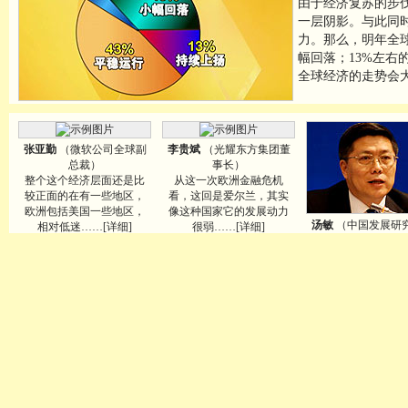
由于经济复苏的步
一层阴影。与此同
力。那么，明年全球
幅回落；13%左
全球经济的走势会大
张亚勤
（微软公司全球副
李贵斌
（光耀东方集团董
总裁）
事长）
整个这个经济层面还是比
从这一次欧洲金融危机
较正面的在有一些地区，
看，这回是爱尔兰，其实
欧洲包括美国一些地区，
像这种国家它的发展动力
汤敏
（中国发展研
相对低迷……[详细]
很弱……[详细]
会副秘书长）
会比今年差一些，
整个国际情况看来
国它的经济它的刺
计划……[详细
问题四：中国当前经济复苏基础是否稳固？
尽管全球经济