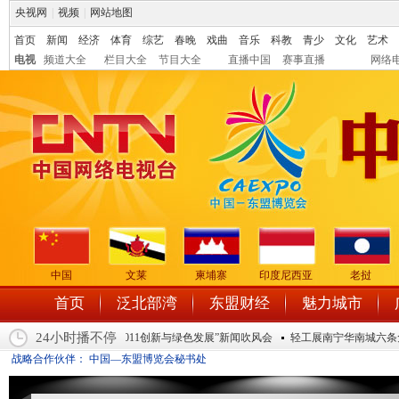
央视网
|
视频
|
网站地图
首页
新闻
经济
体育
综艺
春晚
戏曲
音乐
科教
青少
文化
艺术
电视
频道大全
栏目大全
节目大全
直播中国
赛事直播
网络
中国
文莱
柬埔寨
印度尼西亚
老挝
首页
泛北部湾
东盟财经
魅力城市
24小时播不停
中国—东盟环保合作论坛2011创新与绿色发展”新闻吹风会
轻工展南宁华南城六条免
战略合作伙伴：
中国—东盟博览会秘书处