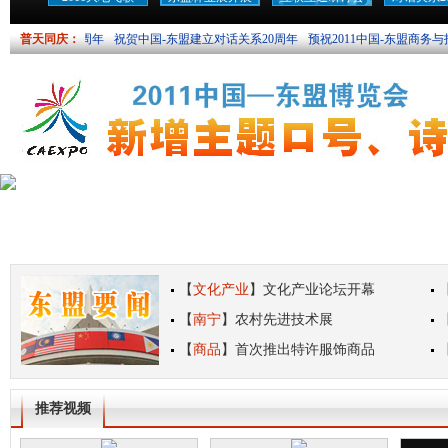
产党成立90周年
普天同庆：
祝贺中国-东盟建立对话关系20周年
预祝2011中国-东盟商务与
【
文化产业
】
文化产业论坛开幕
【
南宁
】
农村先进技术展
【
商品
】
首次推出特许服饰商品
【
博览会
】
盛况空前
推荐视频
【
友谊之林
】
青少年欢聚南宁