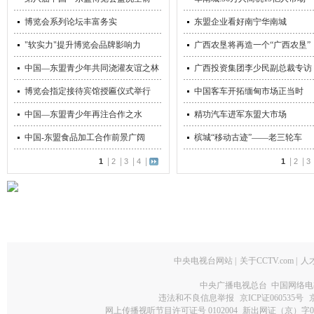
博览会系列论坛丰富务实
东盟企业看好南宁华南城
"软实力"提升博览会品牌影响力
广西农垦将再造一个“广西农垦”
中国—东盟青少年共同浇灌友谊之林
广西投资集团李少民副总裁专访
博览会指定接待宾馆授匾仪式举行
中国客车开拓缅甸市场正当时
中国—东盟青少年再注合作之水
精功汽车进军东盟大市场
中国-东盟食品加工合作前景广阔
槟城“移动古迹”——老三轮车
|
|
|
|
|
|
1
2
3
4
1
2
3
中央电视台网站
|
关于CCTV.com
|
人
中央广播电视总台 中国网络电
违法和不良信息举报
京ICP证060535号
网上传播视听节目许可证号 0102004
新出网证（京）字0