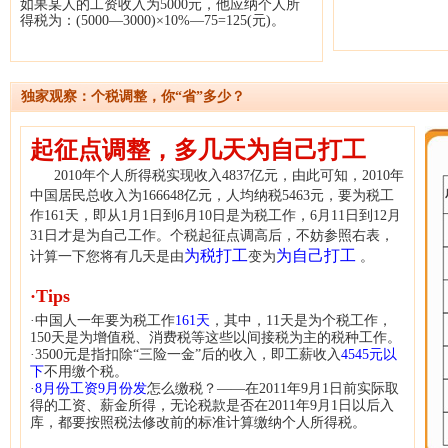
如果某人的工资收入为5000元，他应纳个人所
得税为：(5000—3000)×10%—75=125(元)。
独家观察：个税调整，你“省”多少？
起征点调整，多几天为自己打工
2010年个人所得税实现收入4837亿元，由此可知，2010年
中国居民总收入为166648亿元，人均纳税5463元，要为税工
作161天，即从1月1日到6月10日是为税工作，6月11日到12月
31日才是为自己工作。个税起征点调高后，不妨参照右表，
为税打工
为自己打工
计算一下您将有几天是由
变为
。
·Tips
·中国人一年要为税工作
161天
，其中，11天是为个税工作，
150天是为增值税、消费税等这些以间接税为主的税种工作。
·3500元是指扣除“三险一金”后的收入，即工薪收入
4545元以
下
不用缴个税。
·
8月份工资9月份发
怎么缴税？——在2011年9月1日前实际取
得的工资、薪金所得，无论税款是否在2011年9月1日以后入
库，都要按照税法修改前的标准计算缴纳个人所得税。