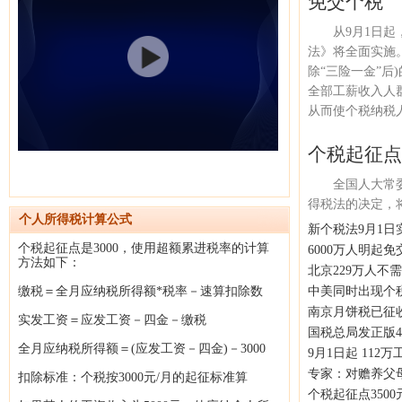
免交个税
从9月1日
法》将全面实施。
除“三险一金”后
全部工薪收入人群
从而使个税纳税人
个税起征点
全国人大常
得税法的决定，
个人所得税计算公式
新个税法9月1日
个税起征点是3000，使用超额累进税率的计算
6000万人明起
方法如下：
北京229万人不
缴税＝全月应纳税所得额*税率－速算扣除数
中美同时出现个税
南京月饼税已征
实发工资＝应发工资－四金－缴税
国税总局发正版4
全月应纳税所得额＝(应发工资－四金)－3000
9月1日起 112
专家：对赡养父
扣除标准：个税按3000元/月的起征标准算
个税起征点3500