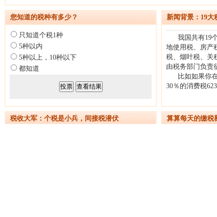
您知道的税种有多少？
新闻背景：19大
只知道个税1种
我国共有1
5种以内
地使用税、房产
税、烟叶税、关税
5种以上，10种以下
由税务部门负责
都知道
比如如果你在中
30％的消费税62
税收大军：个税是小兵，间接税潜伏
算算每天的缴税
据了解，20
项，就占据了税收
业内专家评论说
商品价格中，由
比如，到餐馆吃
洗发水，价格里
外，耕地占用税
普通百姓。
比如超市一袋5