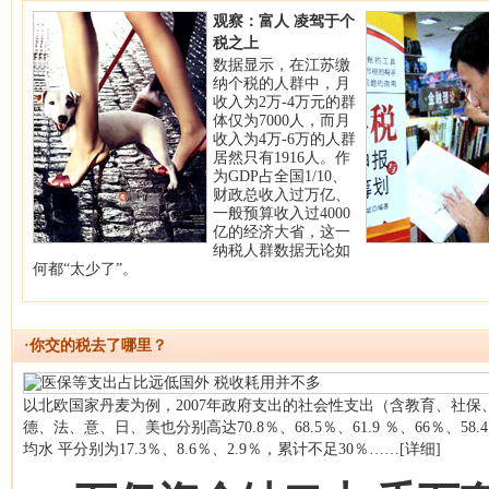
观察：富人 凌驾于个
税之上
数据显示，在江苏缴
纳个税的人群中，月
收入为2万-4万元的群
体仅为7000人，而月
收入为4万-6万的人群
居然只有1916人。作
为GDP占全国1/10、
财政总收入过万亿、
一般预算收入过4000
亿的经济大省，这一
纳税人群数据无论如
何都“太少了”。
·你交的税去了哪里？
以北欧国家丹麦为例，2007年政府支出的社会性支出（含教育、社保
德、法、意、日、美也分别高达70.8％、68.5％、61.9 ％、66
均水 平分别为17.3％、8.6％、2.9％，累计不足30％……[详细]