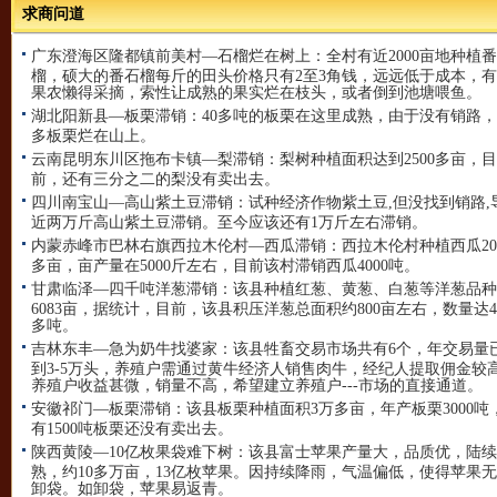
求商问道
广东澄海区隆都镇前美村—石榴烂在树上：
全村有近2000亩地种植
榴，硕大的番石榴每斤的田头价格只有2至3角钱，远远低于成本，
果农懒得采摘，索性让成熟的果实烂在枝头，或者倒到池塘喂鱼。
湖北阳新县—板栗滞销：
40多吨的板栗在这里成熟，由于没有销路
多板栗烂在山上。
云南昆明东川区拖布卡镇—梨滞销：
梨树种植面积达到2500多亩，目
前，还有三分之二的梨没有卖出去。
四川南宝山—高山紫土豆滞销：
试种经济作物紫土豆,但没找到销路,
近两万斤高山紫土豆滞销。至今应该还有1万斤左右滞销。
内蒙赤峰市巴林右旗西拉木伦村—西瓜滞销：
西拉木伦村种植西瓜20
多亩，亩产量在5000斤左右，目前该村滞销西瓜4000吨。
甘肃临泽—四千吨洋葱滞销：
该县种植红葱、黄葱、白葱等洋葱品种
6083亩，据统计，目前，该县积压洋葱总面积约800亩左右，数量达44
多吨。
吉林东丰—急为奶牛找婆家：
该县牲畜交易市场共有6个，年交易量
到3-5万头，养殖户需通过黄牛经济人销售肉牛，经纪人提取佣金较
养殖户收益甚微，销量不高，希望建立养殖户---市场的直接通道。
安徽祁门—板栗滞销：
该县板栗种植面积3万多亩，年产板栗3000吨
有1500吨板栗还没有卖出去。
陕西黄陵—10亿枚果袋难下树：
该县富士苹果产量大，品质优，陆续
熟，约10多万亩，13亿枚苹果。因持续降雨，气温偏低，使得苹果
卸袋。如卸袋，苹果易返青。