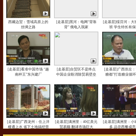
西藏边贸：雪域高原上的
[走基层]黑河：电网“背靠
[走基层]绥芬河：大
丝绸之路
背” 俄电入我家
班 学生特长有保
[走基层]看准中国市场 “越
[走基层]自贸区不是终点
[走基层]广西崇左：
南秤王”东兴建厂
中国企业盼消除贸易壁垒
糖都”打造糖业循
[走基层]广西龙州：住上洋
[走基层]满洲里：40亿美元
[走基层]满洲里：小
楼通上水 省下土地搞经营
贸易额 翻译市场巨大
多 品尝西餐成亮