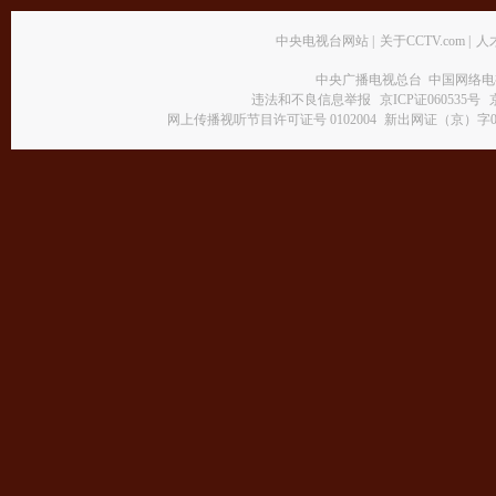
卸袋。如卸袋，苹果易返青。
甘肃瓜州县—缺少采棉工：
该县今年棉花种植面积达15.86万亩，需
中央电视台网站
|
关于CCTV.com
|
人
万采棉工才能够完全采摘，除当地劳动力外，还需要从外地输入1.5
采棉工，目前仍有1万名左右的缺口。
中央广播电视总台 中国网络电
违法和不良信息举报
京ICP证060535号
网上传播视听节目许可证号 0102004
新出网证（京）字0