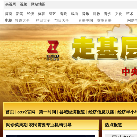
央视网
|
视频
|
网站地图
首页
新闻
经济
体育
综艺
春晚
戏曲
音乐
科教
青少
文化
艺术
电视
频道大全
栏目大全
节目大全
直播中国
赛事直播
网络
首页
|
cctv2官网
|
第一时间
|
县域经济报道
|
经济信息联播
|
经济半小
问诊菜周期 农民需要专业机构引导
热点报道