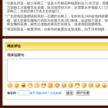
甘肃瓜州县—缺少采棉工：
该县今年棉花种植面积达15.86万亩，需
万采棉工才能够完全采摘，除当地劳动力外，还需要从外地输入1.5
采棉工，目前仍有1万名左右的缺口。
广东澄海区隆都镇前美村—石榴烂在树上：
全村有近2000亩地种植
榴，硕大的番石榴每斤的田头价格只有2至3角钱，远远低于成本，
果农懒得采摘，索性让成熟的果实烂在枝头，或者倒到池塘喂鱼。
湖北阳新县—板栗滞销：
40多吨的板栗在这里成熟，由于没有销路
多板栗烂在山上。
云南昆明东川区拖布卡镇—梨滞销：
梨树种植面积达到2500多亩，目
前，还有三分之二的梨没有卖出去。
网友评论
四川南宝山—高山紫土豆滞销：
试种经济作物紫土豆,但没找到销路,
近两万斤高山紫土豆滞销。至今应该还有1万斤左右滞销。
我来说两句
内蒙赤峰市巴林右旗西拉木伦村—西瓜滞销：
西拉木伦村种植西瓜20
多亩，亩产量在5000斤左右，目前该村滞销西瓜4000吨。
甘肃临泽—四千吨洋葱滞销：
该县种植红葱、黄葱、白葱等洋葱品种
6083亩，据统计，目前，该县积压洋葱总面积约800亩左右，数量达44
多吨。
吉林东丰—急为奶牛找婆家：
该县牲畜交易市场共有6个，年交易量
到3-5万头，养殖户需通过黄牛经济人销售肉牛，经纪人提取佣金较
养殖户收益甚微，销量不高，希望建立养殖户---市场的直接通道。
安徽祁门—板栗滞销：
该县板栗种植面积3万多亩，年产板栗3000吨
验证码：
看不清验证码？点击刷新
有1500吨板栗还没有卖出去。
陕西黄陵—10亿枚果袋难下树：
该县富士苹果产量大，品质优，陆续
熟，约10多万亩，13亿枚苹果。因持续降雨，气温偏低，使得苹果