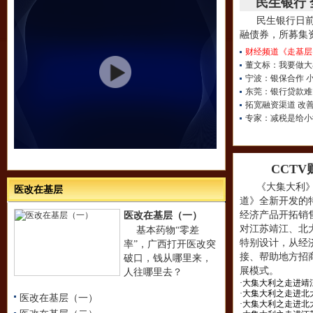
民生银行
民生银行日前
融债券，所募集
财经频道《走基层
董文标：我要做大
宁波：银保合作 
东莞：银行贷款难
拓宽融资渠道 改
专家：减税是给小
CCT
《大集大利
医改在基层
道》全新开发的
经济产品开拓销
医改在基层（一）
对江苏靖江、北
基本药物“零差
特别设计，从经
率”，广西打开医改突
接、帮助地方招
破口，钱从哪里来，
展模式。
人往哪里去？
·大集大利之走进靖
·大集大利之走进北
医改在基层（一）
·大集大利之走进北