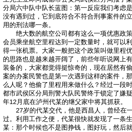
分局六中队中队长蓝图：第一反应我们考虑
没有遇到过，它到底符合不符合刑事案件的
用的刑法哪一条。
绝大数的航空公司都有这么一项优惠政策
会员乘坐航空里程达到一定数量时，就可以
得一张机票。大家一般把这个政策叫做里程
的思路也是越来越开阔了，前些年听说网上
装备的，大家都觉得挺惊奇的，现在居然有
案的办案民警也是第一次遇到这样的案件，
么人呢？他偷了里程用来做什么？经过一段
都市武侯区分局刑警大队民警终于锁定了嫌疑人
年12月底在泸州代某的继父家中将其抓获。
27岁的代某交代，他是西昌人，曾经在一
过。利用工作之便，代某很快就发现了一条
某：那个时候也不是图挣钱，图好玩，然后