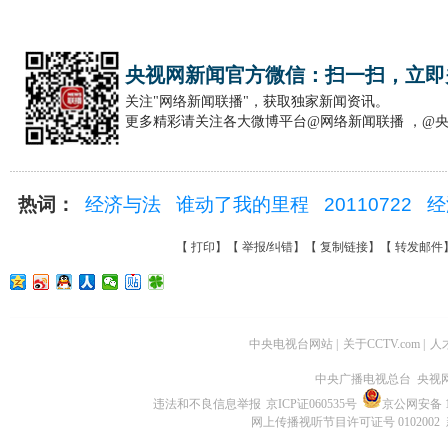
央视网新闻官方微信：扫一扫，立即
关注"网络新闻联播"，获取独家新闻资讯。
更多精彩请关注各大微博平台@网络新闻联播 ，@
热词：
经济与法
谁动了我的里程
20110722
经
【
打印
】【
举报/纠错
】【
复制链接
】【
转发邮件
中央电视台网站
|
关于CCTV.com
|
人
中央广播电视总台 央视
违法和不良信息举报
京ICP证060535号
京公网安备 11
网上传播视听节目许可证号 0102002