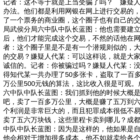
记者：这不等于就是上当受骗了吗？ 嫌疑
办法。他们都是利用网银在网上进行交易的
了一个票务的商业圈，这个圈子也有自己的
局武侯分局六中队中队长蓝图：他也需要建
后，他们才能完成这个交易，不然的话他在
者：这个圈子里是不是有一个潜规则似的，
的交易？嫌疑人代某：可以这样说，就是大
诚信的。记者：你被骗过吗？嫌疑人代某：
得知代某一共办理了50多张卡，盗取了一百
万公里500元钱的算法，这比收入很是可观
六中队中队长蓝图：我们抓到他的时候大概
吧，卖了一百多万公里，大概是赚了五万到
个利润是非常巨大的，而且犯罪成本很低不
卖了五六万块钱，这些里程卡卖到哪儿？成
中队中队长蓝图：因为是这样的，他如果是
他会相对于增加很多成本，他不如就卖给各