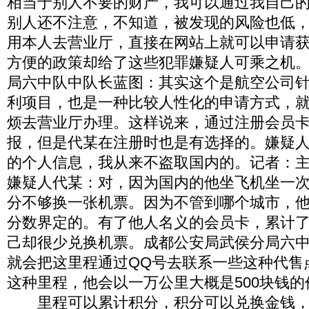
相当于别人不要的财产，我可以通过我自己
别人还不注意，不知道，被发现的风险也低
用本人去营业厅，直接在网站上就可以申请
方便的政策却给了这些犯罪嫌疑人可乘之机
局六中队中队长蓝图：其实这个是航空公司
利项目，也是一种比较人性化的申请方式，
烦去营业厅办理。这样说来，通过注册会员
报，但是代某在注册时也是有选择的。嫌疑
的个人信息，我从来不盗取国内的。记者：
嫌疑人代某：对，因为国内的他坐飞机坐一
分不够换一张机票。因为不管到哪个城市，
分数界定的。有了他人名义的会员卡，累计
己却很少兑换机票。成都公安局武侯分局六
就会把这里程通过QQ号去联系一些这种代售
这种里程，他会以一万公里大概是500块钱
里程可以累计积分，积分可以兑换金钱，