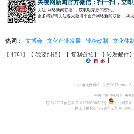
央视网新闻官方微信：扫一扫，立即
关注"网络新闻联播"，获取独家新闻资讯。
更多精彩请关注各大微博平台@网络新闻联播 ，@
热词：
文博会
文化产业发展
转企改制
文化体
【
打印
】【
我要纠错
】【
复制链接
】【
转发邮件
】
中央电视台网站
|
关于CCTV.com
|
人
中央广播电视总台 央视
违法和不良信息举报
京ICP证060535号
京公网安备 11
网上传播视听节目许可证号 0102002