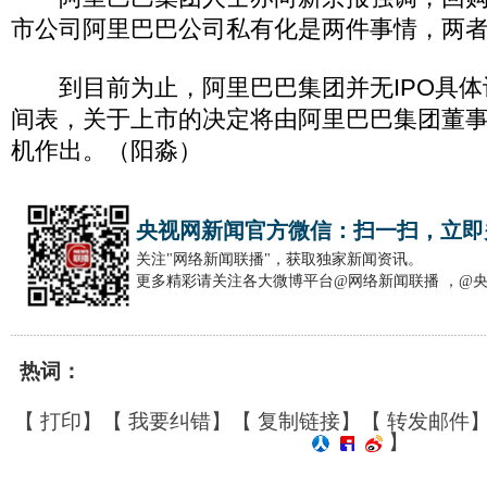
市公司阿里巴巴公司私有化是两件事情，两
到目前为止，阿里巴巴集团并无IPO具体
间表，关于上市的决定将由阿里巴巴集团董
机作出。（阳淼）
央视网新闻官方微信：扫一扫，立即
关注"网络新闻联播"，获取独家新闻资讯。
更多精彩请关注各大微博平台@网络新闻联播 ，@
热词：
【
打印
】【
我要纠错
】【
复制链接
】【
转发邮件
】