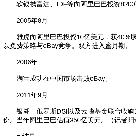
软银携富达、IDF等向阿里巴巴投资820
2005年8月
雅虎向阿里巴巴投资10亿美元，获40%
以免费策略与eBay竞争。双方进入蜜月期。
2006年
淘宝成功在中国市场击败eBay。
2011年9月
银湖、俄罗斯DSI以及云峰基金联合收购1
份。当年阿里巴巴估值350亿美元。（记者阳