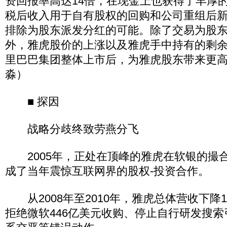
资回报率高达14倍，在现金上也获得了丰厚
税后收入用于自有股权的回购和公司重组后
排除为股东派发分红的可能。除了交易为股
外，雅虎股价的上涨以及雅虎手中持有的剩余
里巴巴集团整体上市后，为雅虎股东带来更
淼）
■ 探因
战略分歧终致劳燕分飞
2005年，正处在顶峰的雅虎在软银的撮
成了当年震惊互联网界的股权-投资合作。
从2008年至2010年，雅虎总体营收下降
拒绝微软446亿美元收购、停止自行研发搜