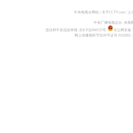
中央电视台网站
|
关于CCTV.com
|
人
中央广播电视总台 央视
违法和不良信息举报
京ICP证060535号
京公网安备 11
网上传播视听节目许可证号 0102002