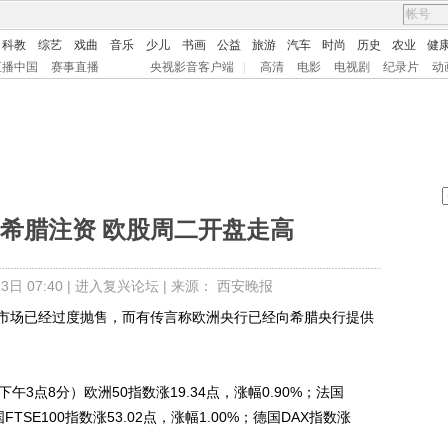
科教
综艺
戏曲
音乐
少儿
书画
公益
旅游
汽车
时尚
历史
农业
健
直播中国
赛事直播
央视影音客户端
|
高清
电影
电视剧
纪录片
动
希腊注资 欧股周二开盘走高
日 07:40 |
进入复兴论坛
| 来源： 西安晚报
场已经过度抛售，而有传言称欧洲央行已经向希腊央行提供
点8分）欧洲50指数涨19.34点，涨幅0.90%；法国
国FTSE100指数涨53.02点，涨幅1.00%；德国DAX指数涨