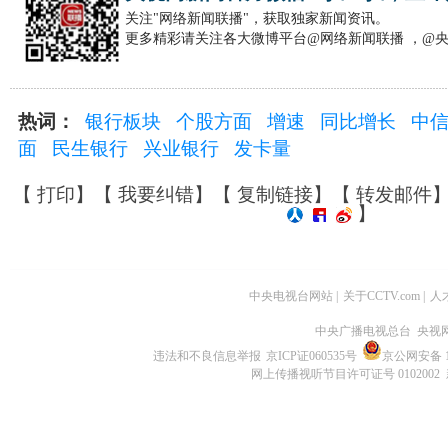
关注"网络新闻联播"，获取独家新闻资讯。
更多精彩请关注各大微博平台@网络新闻联播 ，@
热词：
银行板块
个股方面
增速
同比增长
中
面
民生银行
兴业银行
发卡量
【
打印
】【
我要纠错
】【
复制链接
】【
转发邮件
】
中央电视台网站
|
关于CCTV.com
|
人
中央广播电视总台 央视
违法和不良信息举报
京ICP证060535号
京公网安备 11
网上传播视听节目许可证号 0102002