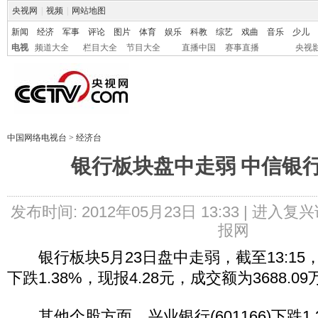
央视网
|
视频
|
网站地图
新闻
经济
军事
评论
图片
体育
娱乐
科教
综艺
戏曲
音乐
少儿
电视
频道大全
栏目大全
节目大全
直播中国
赛事直播
央视
中国网络电视台
>
经济台
银行板块盘中走弱 中信银
发布时间: 2012年05月23日 13:33 |
进入复兴
报网
银行板块5月23日盘中走弱，截至13:15，中信
下跌1.38%，现报4.28元，成交额为3688.0
其他个股方面，兴业银行(601166)下跌1.