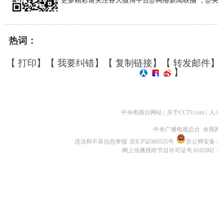
更多精彩请关注各大微博平台@网络新闻联播 ，@
热词：
【
打印
】【
我要纠错
】【
复制链接
】【
转发邮件
】
中央电视台网站
|
关于CCTV.com
|
人
中央广播电视总台 央视
违法和不良信息举报
京ICP证060535号
京公网安备 11
网上传播视听节目许可证号 0102002