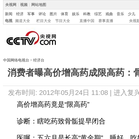
央视网
|
视频
|
网站地图
新闻
经济
军事
评论
图片
体育
娱乐
科教
综艺
戏曲
音乐
少儿
电视
频道大全
栏目大全
节目大全
直播中国
赛事直播
央视
中国网络电视台
>
经济台
消费者曝高价增高药成限高药：
发布时间: 2012年05月24日 11:08 |
进入复
高价增高药竟是“限高药”
诊断：瞎吃药致骨骺提早闭合
医嘱：五六月是长高“黄金期”，睡好、吃