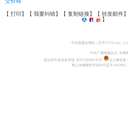
交价格
【
打印
】【
我要纠错
】【
复制链接
】【
转发邮件
】
中央电视台网站
|
关于CCTV.com
|
人
中央广播电视总台 央视
违法和不良信息举报
京ICP证060535号
京公网安备 11
网上传播视听节目许可证号 0102002