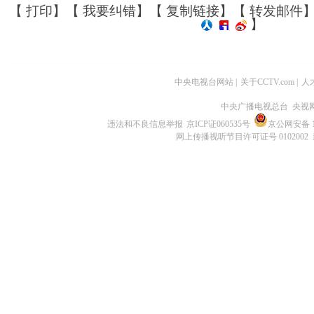
【
打印
】【
我要纠错
】【
复制链接
】【
转发邮件
】
中央电视台网站
|
关于CCTV.com
|
人
中央广播电视总台 央视
违法和不良信息举报
京ICP证060535号
京公网安备 11
网上传播视听节目许可证号 0102002