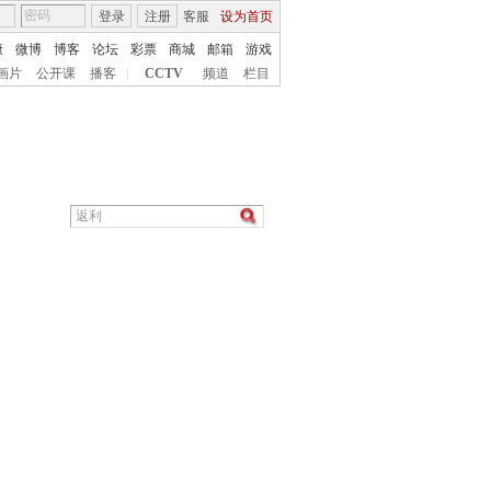
登录
注册
客服
设为首页
康
微博
博客
论坛
彩票
商城
邮箱
游戏
画片
公开课
播客
|
CCTV
频道
栏目