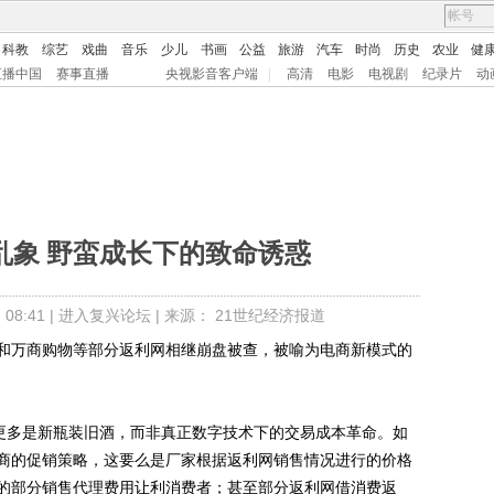
科教
综艺
戏曲
音乐
少儿
书画
公益
旅游
汽车
时尚
历史
农业
健
直播中国
赛事直播
央视影音客户端
|
高清
电影
电视剧
纪录片
动
乱象 野蛮成长下的致命诱惑
8:41 |
进入复兴论坛
| 来源： 21世纪经济报道
万商购物等部分返利网相继崩盘被查，被喻为电商新模式的
更多是新瓶装旧酒，而非真正数字技术下的交易成本革命。如
商的促销策略，这要么是厂家根据返利网销售情况进行的价格
的部分销售代理费用让利消费者；甚至部分返利网借消费返