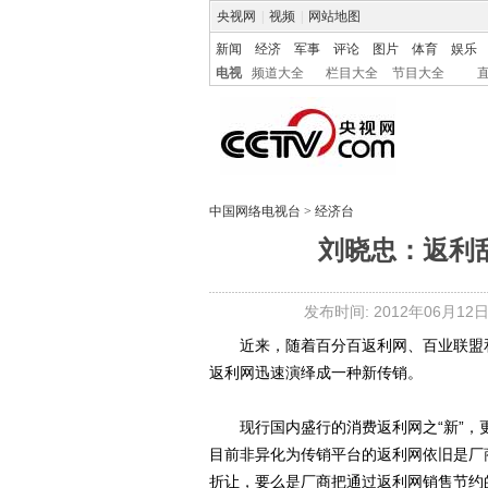
央视网
|
视频
|
网站地图
新闻
经济
军事
评论
图片
体育
娱乐
电视
频道大全
栏目大全
节目大全
中国网络电视台
>
经济台
刘晓忠：返利
发布时间: 2012年06月12日 0
近来，随着百分百返利网、百业联盟和
返利网迅速演绎成一种新传销。
现行国内盛行的消费返利网之“新”，
目前非异化为传销平台的返利网依旧是厂
折让，要么是厂商把通过返利网销售节约