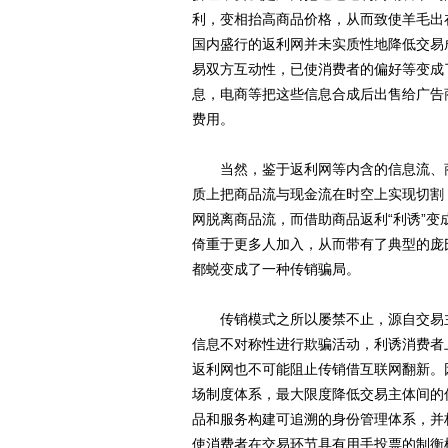
利，变相抬高商品价格，从而致使羊毛出
国内盛行的返利网并未实质性地降低交易
易双方互动性，已使消费者的偏好等变成
息，电商等把这些信息合成后出售给广告
费用。
当然，鉴于返利网等内含的信息流、商
质上把商品流与现金流在时空上实现切割
网脱离商品流，而借助商品返利“利诱”
倚重于更多人加入，从而带有了典型的庞
都蜕变成了一种传销骗局。
传销模式之所以屡禁不止，源自交易主
信息不对称性进行欺骗活动，利诱消费者
返利网也不可能阻止传销借互联网翻新。
场制度体系，最大限度降低交易主体间的
品和服务构建可追溯的身份管理体系，并
使消费者在交易环节具有用手投票的制衡