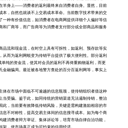
在羊身上——消费者的返利最终来自消费者自身。显然，目前
成本，自然也就谈不上交易成本革命。当前数字技术带来的交
了一种有价值信息，如消费者在电商网提供详细个人偏好等信
商和厂商等，而广告商等为消费者支付部分或全部商品和服务
品流和现金流，在时空上具有可拆性，如返利、预存款等实
，从而为返利网蜕变为传销平台提供了极大便利性。部分返利
变成单纯的资金流，使其对会员的返利不再倚重购物返利，而更
氏金融骗局。最近被各地警方查处的百分百返利网等，事实上
体在市场中面临不可逾越的信息瓶颈，使传销组织者借这种
上当受骗。鉴于此，如同传统的营销渠道无法遏制传销，整治
因此，当前要有效降低传销风险，关键是需构建激励相容的市
信息不对称性，提高交易主体间的信息搜寻成本。如为每个商
构建消费者辩方举证、集体诉讼等，培育市场自律自治功能，
框架，使市场真正成为可约束的信用经济。