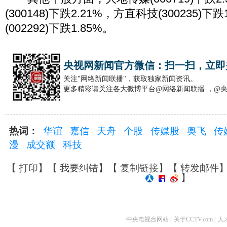
(300148)下跌2.21%，方直科技(300235)下
(002292)下跌1.85%。
央视网新闻官方微信：扫一扫，立即
关注"网络新闻联播"，获取独家新闻资讯。
更多精彩请关注各大微博平台@网络新闻联播 ，@
热词：
华谊
嘉信
天舟
个股
传媒股
奥飞
传
漫
成交额
科技
【
打印
】【
我要纠错
】【
复制链接
】【
转发邮件
】
中央电视台网站
|
关于CCTV.com
|
人