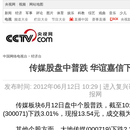
央视网
|
视频
|
网站地图
新闻
经济
军事
评论
图片
体育
娱乐
科教
综艺
戏曲
音乐
少儿
电视
频道大全
栏目大全
节目大全
直播中国
赛事直播
央视
中国网络电视台
>
经济台
传媒股盘中普跌 华谊嘉信
发布时间: 2012年06月12日 10:29 |
进入复兴
报网
传媒板块6月12日盘中个股普跌，截至10:
(300071)下跌3.01%，现报13.54元，成交额为
其他个股方面，大地传媒(000719)下跌2.