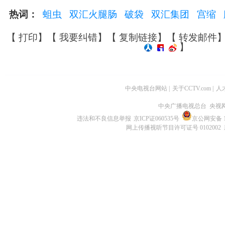
热词：
蛆虫
双汇火腿肠
破袋
双汇集团
宫缩
【
打印
】【
我要纠错
】【
复制链接
】【
转发邮件
】
中央电视台网站
|
关于CCTV.com
|
人
中央广播电视总台 央视
违法和不良信息举报
京ICP证060535号
京公网安备 11
网上传播视听节目许可证号 0102002