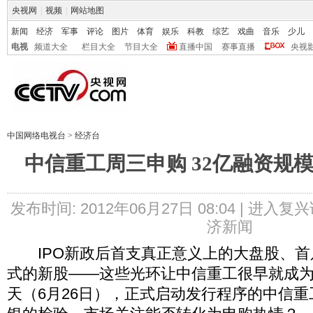
央视网
|
视频
|
网站地图
新闻
经济
军事
评论
图片
体育
娱乐
科教
综艺
戏曲
音乐
少儿
电视
频道大全
栏目大全
节目大全
直播中国
赛事直播
央视
中国网络电视台
>
经济台
中信重工周三申购 32亿融资规
发布时间: 2012年06月27日 08:04 |
进入复兴
济新闻
IPO新政后首支真正意义上的大盘股、首只
式的新股——这些光环让中信重工很早就成
天（6月26日），正式启动发行程序的中信