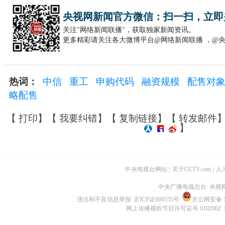
央视网新闻官方微信：扫一扫，立即
关注"网络新闻联播"，获取独家新闻资讯。
更多精彩请关注各大微博平台@网络新闻联播 ，@
热词：
中信
重工
申购代码
融资规模
配售对
略配售
【
打印
】【
我要纠错
】【
复制链接
】【
转发邮件
】
中央电视台网站
|
关于CCTV.com
|
人
中央广播电视总台 央视
违法和不良信息举报
京ICP证060535号
京公网安备 11
网上传播视听节目许可证号 0102002