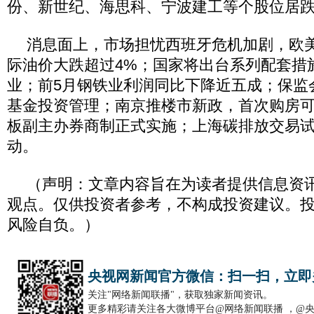
份、新世纪、海思科、宁波建工等个股位居
消息面上，市场担忧西班牙危机加剧，欧
际油价大跌超过4%；国家将出台系列配套措
业；前5月钢铁业利润同比下降近五成；保监
基金投资管理；南京推楼市新政，首次购房
板副主办券商制正式实施；上海碳排放交易
动。
（声明：文章内容旨在为读者提供信息资
观点。仅供投资者参考，不构成投资建议。
风险自负。）
央视网新闻官方微信：扫一扫，立即
关注"网络新闻联播"，获取独家新闻资讯。
更多精彩请关注各大微博平台@网络新闻联播 ，@