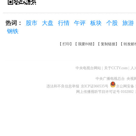
热词：
股市
大盘
行情
午评
板块
个股
旅游
钢铁
【
打印
】【
我要纠错
】【
复制链接
】【
转发邮
中央电视台网站
|
关于CCTV.com
|
人
中央广播电视总台 央视
违法和不良信息举报
京ICP证060535号
京公网安备 11
网上传播视听节目许可证号 0102002