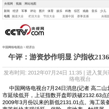
央视网
|
视频
|
网站地图
新闻
经济
军事
评论
图片
体育
娱乐
科教
综艺
戏曲
音乐
少儿
电视
频道大全
栏目大全
节目大全
直播中国
赛事直播
央视
中国网络电视台
>
经济台
午评：游资炒作明显 沪指收213
发布时间: 2012年07月24日 11:35 |
进入复兴
络电视台
中国网络电视台7月24日消息(记者 高二
市延续低开，上证指数开盘即跌破2132.63点
2009年3月份以来的新低2131.01点。海