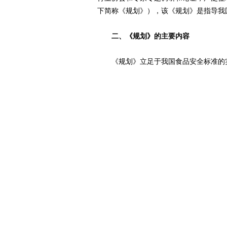
下简称《规划》），该《规划》是指导我
二、《规划》的主要内容
《规划》立足于我国食品安全标准的实
民群众健康需求、符合我国国情的食品安
的突出问题，加强食品安全标准能力建设
康需求。《规划》主要分为食品安全标准
个部分。
（一）关于指导思想。坚持“预防为主
全风险评估为基础，积极借鉴国际经验，
民群众健康需要、符合我国国情的食品安
《规划》强调了我国食品安全标准工作
持以风险评估为基础的科学性原则；坚持
则”。这4项工作原则，是保障食品安全
标准的工作准则。