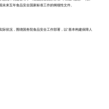
国未来五年食品安全国家标准工作的纲领性文件。
际状况，围绕国务院食品安全工作部署，以“基本构建保障人
全国家标准体系”为总体目标，着力解决现行食品安全标准存在
，健全食品安全标准管理制度和机制，适应公众食品安全和健
现状；指导思想、基本原则和目标；主要任务和保障措施等四
、科学管理”的原则，以保障公众身体健康为宗旨，以食品安
加快我国食品标准清理整合，到“十二五”末，基本构建保障人
全国家标准体系。
的基本原则，即“坚持依法制定食品安全国家标准的原则；坚
立足国情与借鉴国际标准相结合的原则；坚持公开透明的原
国家标准科学性、合理性和可行性的基础，是制定食品安全国家