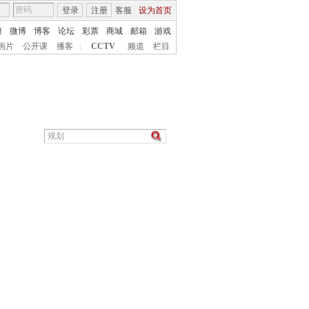
登录
注册
客服
设为首页
康
微博
博客
论坛
彩票
商城
邮箱
游戏
画片
公开课
播客
|
CCTV
频道
栏目