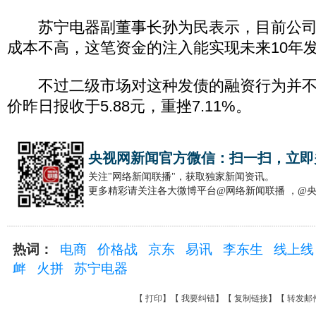
苏宁电器副董事长孙为民表示，目前公司
成本不高，这笔资金的注入能实现未来10年
不过二级市场对这种发债的融资行为并不
价昨日报收于5.88元，重挫7.11%。
央视网新闻官方微信：扫一扫，立即
关注"网络新闻联播"，获取独家新闻资讯。
更多精彩请关注各大微博平台@网络新闻联播 ，@
热词：
电商
价格战
京东
易讯
李东生
线上
衅
火拼
苏宁电器
【
打印
】【
我要纠错
】【
复制链接
】【
转发邮