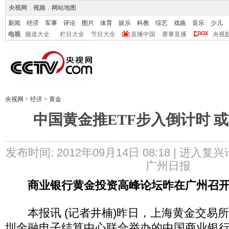
央视网
|
视频
|
网站地图
新闻
经济
军事
评论
图片
体育
娱乐
科教
综艺
戏曲
音乐
少儿
电视
频道大全
栏目大全
节目大全
直播中国
赛事直播
央视
央视网
>
经济
>
黄金
中国黄金推ETF步入倒计时 或
发布时间: 2012年09月14日 08:18 |
进入复兴
广州日报
商业银行黄金投资高峰论坛昨在广州召
本报讯 (记者井楠)昨日，上海黄金交易
圳金融电子结算中心联合举办的中国商业银