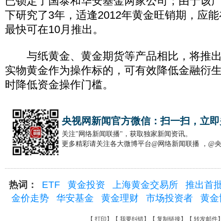
已锁定了国泰和华安基金两家公司；由于该
下研究了3年，适逢2012年黄金旺销期，应
最快可在10月推出。
与纸黄金、黄金期货等产品相比，将推出的
实物黄金作为操作标的，可有效降低金融衍
时降低资金操作门槛。
央视网新闻官方微信：扫一扫，立即
关注"网络新闻联播"，获取独家新闻资讯。
更多精彩请关注各大微博平台@网络新闻联播 ，@
热词：
ETF
黄金投资
上海黄金交易所
推出首
金价走势
华安基金
黄金理财
市场投资者
黄金
【
打印
】【
我要纠错
】【
复制链接
】【
转发邮件